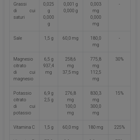
Grassi
0,025
0,001 g
0,003
-
di cui
g
0,000 g
mg
saturi
0,000
0,000
g
mg
Sale
1,5 g
60,0 mg
180,0
-
mg
Magnesio
6,5 g
258,6
775,8
30%
citrato
937,4
mg
mg
di cui
mg
37,5 mg
112,5
magnesio
mg
Potassio
6,9 g
276,8
830,3
15%
citrato
2,5 g
mg
mg
di cui
100,0
300,0
potassio
mg
mg
Vitamina C
1,5 g
60,0 mg
180 mg
225%