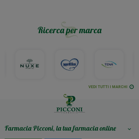
Ricerca per marca
VEDI TUTTI I MARCHI
Farmacia Picconi, la tua farmacia online
