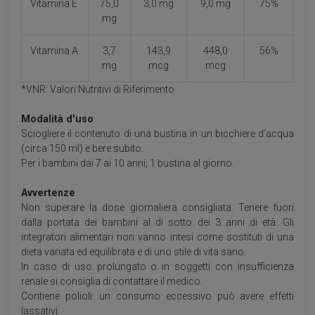
Vitamina E
75,0
3,0 mg
9,0 mg
75%
mg
Vitamina A
3,7
143,9
448,0
56%
mg
mcg
mcg
*VNR: Valori Nutritivi di Riferimento
Modalità d'uso
Sciogliere il contenuto di una bustina in un bicchiere d’acqua
(circa 150 ml) e bere subito.
Per i bambini dai 7 ai 10 anni, 1 bustina al giorno.
Avvertenze
Non superare la dose giornaliera consigliata. Tenere fuori
dalla portata dei bambini al di sotto dei 3 anni di età. Gli
integratori alimentari non vanno intesi come sostituti di una
dieta variata ed equilibrata e di uno stile di vita sano.
In caso di uso prolungato o in soggetti con insufficienza
renale si consiglia di contattare il medico.
Contiene polioli: un consumo eccessivo può avere effetti
lassativi.