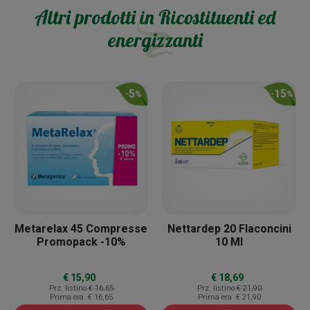
Altri prodotti in
Ricostituenti ed
energizzanti
5
15
-
%
-
%
Metarelax 45 Compresse
Nettardep 20 Flaconcini
Promopack -10%
10 Ml
€ 15,90
€ 18,69
Prz. listino
€ 16,65
Prz. listino
€ 21,90
Prima era
€ 16,65
Prima era
€ 21,90