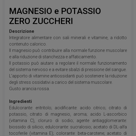
MAGNESIO e POTASSIO
ZERO ZUCCHERI
Descrizione
Integratore alimentare con sali minerali e vitamine, a ridotto
contenuto calorico.
Il magnesio può contribuire alla normale funzione muscolare
e alla riduzione di stanchezza e affaticamento.
Il potassio può aiutare a regolare il normale funzionamento
del sistema nervoso e a evitare sbalzi di pressione del sangue.
L’apporto di vitamine antiossidanti può sostenere la riduzione
degli stress ossidativi a carico del sistema muscolare.
Gusto arancia rossa.
Ingredienti
Edulcorante: eritritolo; acidificante: acido citrico; citrato di
potassio, citrato di magnesio, aroma; acido L-ascorbico
(vitamina C), cloruro di sodio; agente antiagglomerante:
biossido di silicio; edulcorante: sucralosio; acetato di DL-alfa
tocoferile (vitamina E); colorante: beta-carotene; acetato di