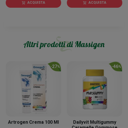
ACQUISTA
ACQUISTA
shopping_cart
shopping_cart
Altri prodotti di
Massigen
27
46
-
%
-
%
Artrogen Crema 100 Ml
Dailyvit Multigummy
Caramelle Gommose