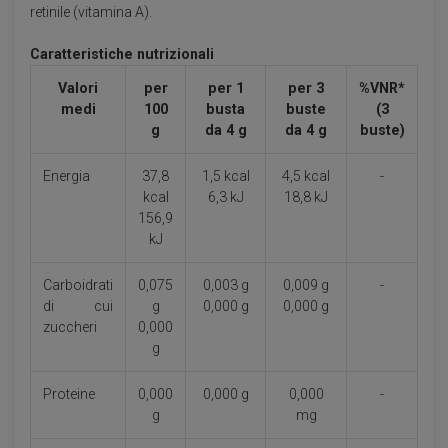
retinile (vitamina A).
Caratteristiche nutrizionali
Valori
per
per 1
per 3
%VNR*
medi
100
busta
buste
(3
g
da 4 g
da 4 g
buste)
Energia
37,8
1,5 kcal
4,5 kcal
-
kcal
6,3 kJ
18,8 kJ
156,9
kJ
Carboidrati
0,075
0,003 g
0,009 g
-
di cui
g
0,000 g
0,000 g
zuccheri
0,000
g
Proteine
0,000
0,000 g
0,000
-
g
mg