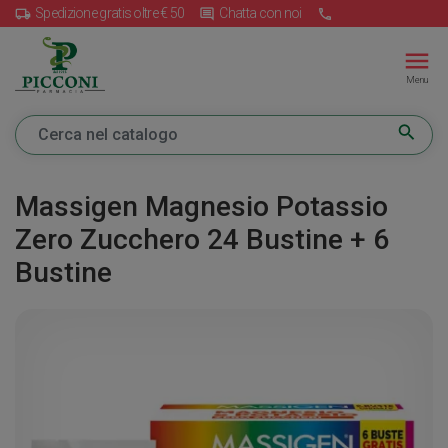
Spedizione gratis oltre € 50
Chatta con noi
local_shipping
insert_comment
call
menu
Menu
search
Massigen Magnesio Potassio
Zero Zucchero 24 Bustine + 6
Bustine