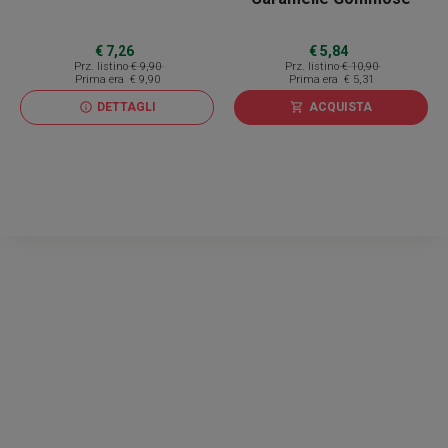
€ 7,26
€ 5,84
Prz. listino
€ 9,90
Prz. listino
€ 10,90
Prima era
€ 9,90
Prima era
€ 5,31
DETTAGLI
ACQUISTA
info
shopping_cart