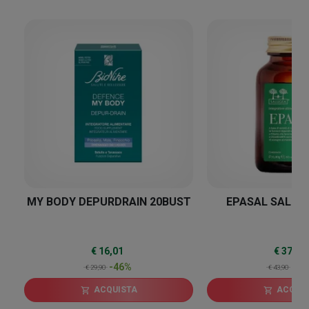
46
%
MY BODY DEPURDRAIN 20BUST
EPASAL SALUG
€ 16,01
€ 37,80
-46%
-1
€ 29,90
€ 43,90
ACQUISTA
ACQUI
shopping_cart
shopping_cart