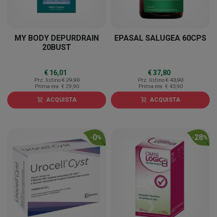
MY BODY DEPURDRAIN
EPASAL SALUGEA 60CPS
20BUST
€ 16,01
€ 37,80
Prz. listino
€ 29,90
Prz. listino
€ 43,90
Prima era
€ 29,90
Prima era
€ 43,90
ACQUISTA
ACQUISTA
shopping_cart
shopping_cart
0
28
-
%
-
%