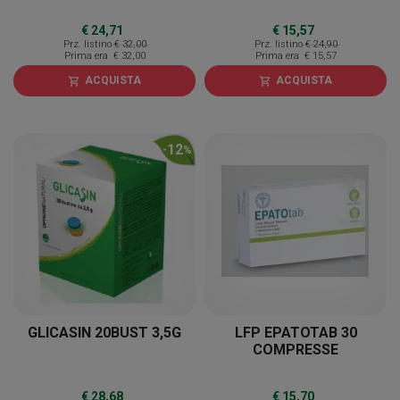
€ 24,71
€ 15,57
Prz. listino
€ 32,00
Prz. listino
€ 24,90
Prima era
€ 32,00
Prima era
€ 15,57
ACQUISTA
ACQUISTA
shopping_cart
shopping_cart
12
-
%
GLICASIN 20BUST 3,5G
LFP EPATOTAB 30
COMPRESSE
€ 28,68
€ 15,70