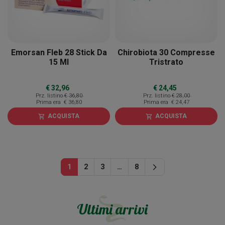
Emorsan Fleb 28 Stick Da
Chirobiota 30 Compresse
15 Ml
Tristrato
€ 32,96
€ 24,45
Prz. listino
€ 36,80
Prz. listino
€ 28,00
Prima era
€ 36,80
Prima era
€ 24,47
ACQUISTA
ACQUISTA
shopping_cart
shopping_cart
Successivo
1
2
3
…
8
arrow_forward_ios
Ultimi arrivi