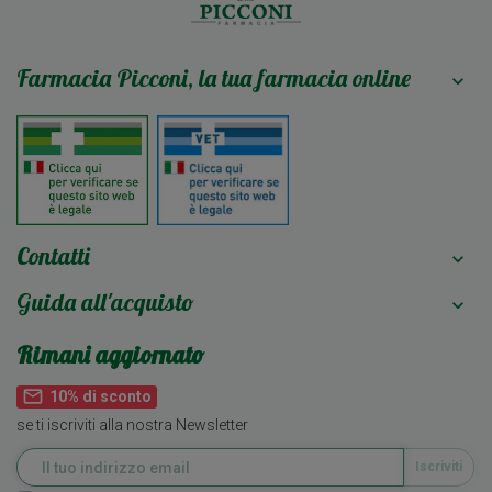
Farmacia Picconi, la tua farmacia online

Contatti

Guida all'acquisto

Rimani aggiornato
mail_outline
10% di sconto
se ti iscriviti alla nostra Newsletter