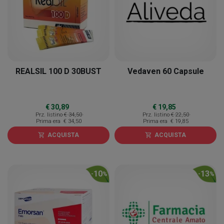
REALSIL 100 D 30BUST
Vedaven 60 Capsule
€ 30,89
€ 19,85
Prz. listino
€ 34,50
Prz. listino
€ 22,50
Prima era
€ 34,50
Prima era
€ 19,85
ACQUISTA
ACQUISTA
shopping_cart
shopping_cart
10
13
-
%
-
%