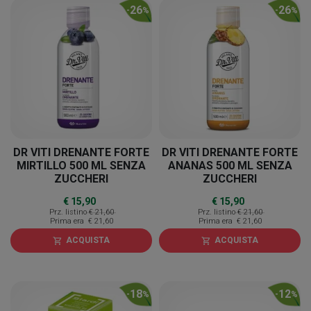
26
26
-
%
-
%
DR VITI DRENANTE FORTE
DR VITI DRENANTE FORTE
MIRTILLO 500 ML SENZA
ANANAS 500 ML SENZA
ZUCCHERI
ZUCCHERI
€ 15,90
€ 15,90
Prz. listino
€ 21,60
Prz. listino
€ 21,60
Prima era
€ 21,60
Prima era
€ 21,60
ACQUISTA
ACQUISTA
shopping_cart
shopping_cart
18
12
-
%
-
%