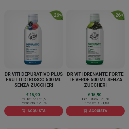
26
26
-
%
-
%
DR VITI DEPURATIVO PLUS
DR VITI DRENANTE FORTE
FRUTTI DI BOSCO 500 ML
TE VERDE 500 ML SENZA
SENZA ZUCCHERI
ZUCCHERI
€ 15,90
€ 15,90
Prz. listino
€ 21,60
Prz. listino
€ 21,60
Prima era
€ 21,60
Prima era
€ 21,60
ACQUISTA
ACQUISTA
shopping_cart
shopping_cart