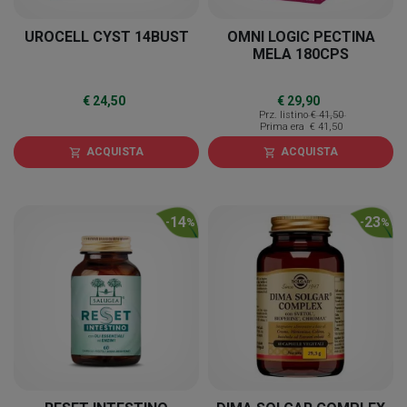
UROCELL CYST 14BUST
OMNI LOGIC PECTINA
MELA 180CPS
€ 24,50
€ 29,90
Prz. listino
€ 41,50
Prima era
€ 41,50
ACQUISTA
ACQUISTA
shopping_cart
shopping_cart
14
23
-
%
-
%