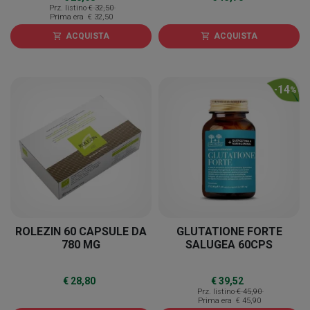
Prz. listino
€ 32,50
Prima era
€ 32,50
ACQUISTA
ACQUISTA
shopping_cart
shopping_cart
14
-
%
ROLEZIN 60 CAPSULE DA
GLUTATIONE FORTE
780 MG
SALUGEA 60CPS
€ 28,80
€ 39,52
Prz. listino
€ 45,90
Prima era
€ 45,90