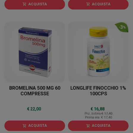
ACQUISTA
ACQUISTA
shopping_cart
shopping_cart
3
-
%
BROMELINA 500 MG 60
LONGLIFE FINOCCHIO 1%
COMPRESSE
100CPS
€ 22,00
€ 16,88
Prz. listino
€ 17,40
Prima era
€ 17,40
ACQUISTA
ACQUISTA
shopping_cart
shopping_cart