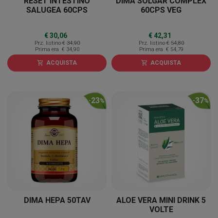
RESET INTESTINO
DIMA SOLGAR COMPLEX
SALUGEA 60CPS
60CPS VEG
€ 30,06
€ 42,31
Prz. listino
€ 34,90
Prz. listino
€ 54,80
Prima era
€ 34,90
Prima era
€ 54,79
ACQUISTA
ACQUISTA
shopping_cart
shopping_cart
23
37
-
%
-
%
DIMA HEPA 50TAV
ALOE VERA MINI DRINK 5
VOLTE