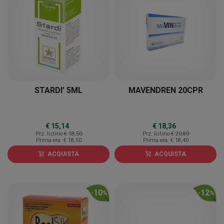
STARDI' 5ML
MAVENDREN 20CPR
€ 15,14
€ 18,36
Prz. listino
€ 18,50
Prz. listino
€ 20,80
Prima era
€ 18,50
Prima era
€ 18,40
ACQUISTA
ACQUISTA
shopping_cart
shopping_cart
10
12
-
%
-
%