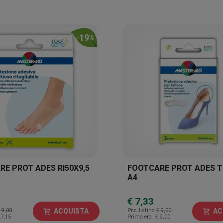
19
-
%
E PROT ADES RI50X9,5
FOOTCARE PROT ADES T
A4
€ 7,33
 9,00
Prz. listino
€ 9,00
ACQUISTA
AC
shopping_cart
shopping_cart
 7,15
Prima era
€ 9,00