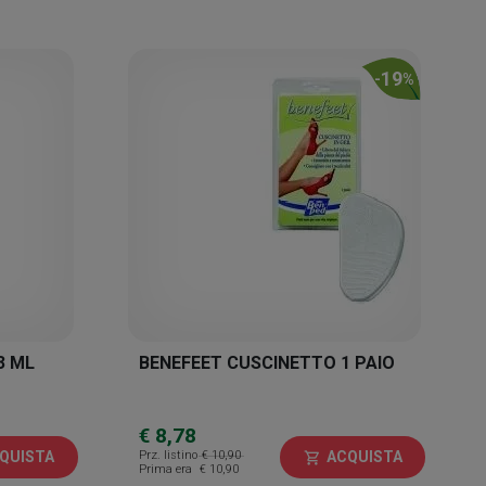
19
-
%
3 ML
BENEFEET CUSCINETTO 1 PAIO
€ 8,78
Prz. listino
€ 10,90
QUISTA
ACQUISTA
shopping_cart
Prima era
€ 10,90