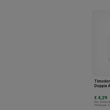
Savoma Medicinali
Scholl
Sebamed
Sella
Sixtem Life
Tecniwork
Terme Di Salsomaggiore
Tabiano
Timodore
Tricofarma
Timodor
Trosyd
Doppia 
Uriage
€ 4,29
Zeta Farmaceutici
Prz. listino
€
Prima era
€