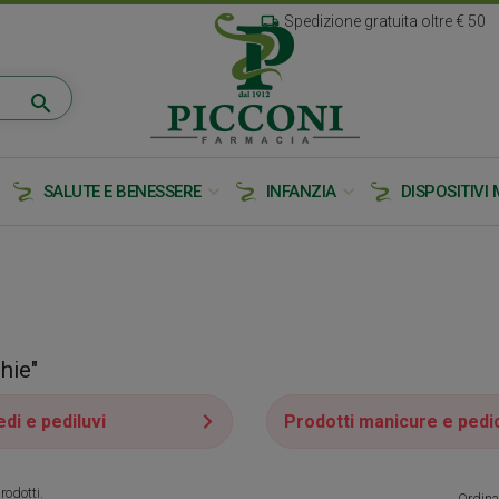
local_shipping
Spedizione gratuita oltre € 50
search
e
expand_more
expand_more
SALUTE E BENESSERE
INFANZIA
DISPOSITIVI 
hie"
di e pediluvi
Prodotti manicure e pedi
rodotti.
Ordina