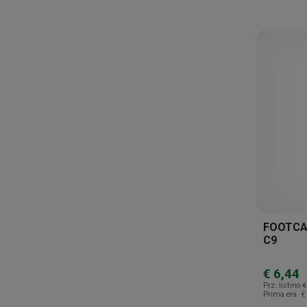
Pharcos
Pikdare
Pl3
Prep
Quality Farmac
Relife
Rilastil
Rougj
Rpf
Rvb Lab
FOOTCAR
C9
Safety
Saltrati
€ 6,44
Prz. listino
€
Sanitpharma
Prima era
€