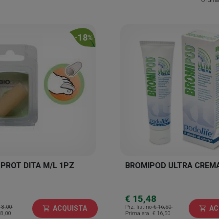
18
-
%
 PROT DITA M/L 1PZ
BROMIPOD ULTRA CREM
€ 15,48
 8,00
Prz. listino
€ 16,50
ACQUISTA
AC
shopping_cart
shopping_cart
 8,00
Prima era
€ 16,50