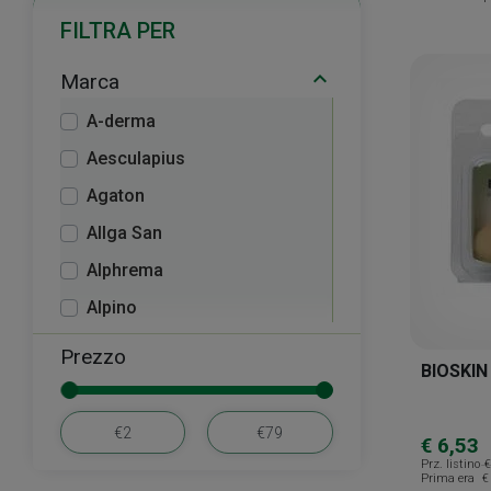
FILTRA PER
Marca
A-derma
Aesculapius
Agaton
Allga San
Alphrema
Alpino
Avène
Prezzo
BIOSKIN
Bionike
Bioseven
€ 6,53
Bioskin
Prz. listino
€
Prima era
€