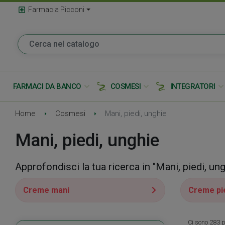
local_hospital
Farmacia Picconi
expand_more
expand_more
expand_mor
FARMACI DA BANCO
COSMESI
INTEGRATORI
Home
Cosmesi
Mani, piedi, unghie
Mani, piedi, unghie
Approfondisci la tua ricerca in "Mani, piedi, ung
Creme mani
Creme pie
Ci sono 283 p