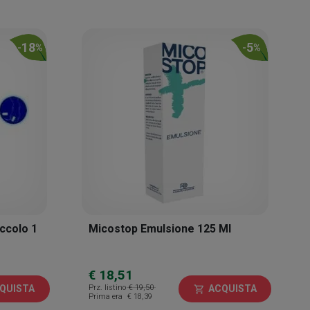
18
5
-
%
-
%
ccolo 1
Micostop Emulsione 125 Ml
€ 18,51
Prz. listino
€ 19,50
QUISTA
ACQUISTA
shopping_cart
Prima era
€ 18,39