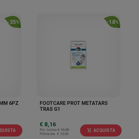
35
18
-
%
-
%
9MM 6PZ
FOOTCARE PROT METATARS
TRAS G1
€ 8,16
Prz. listino
€ 10,00
QUISTA
ACQUISTA
shopping_cart
Prima era
€ 10,00