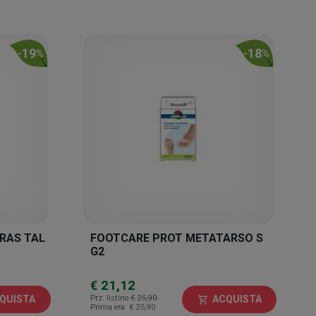
19
18
-
%
-
%
RAS TAL
FOOTCARE PROT METATARSO S
G2
€ 21,12
Prz. listino
€ 25,90
QUISTA
ACQUISTA
shopping_cart
Prima era
€ 25,90