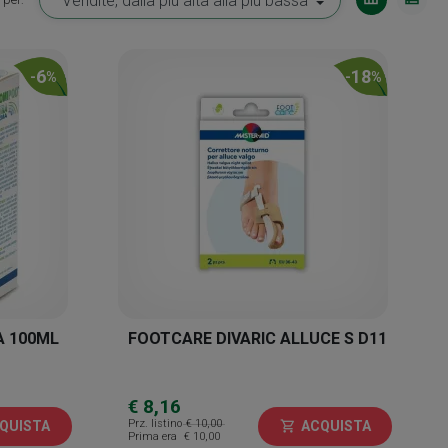
6
18
-
%
-
%
A 100ML
FOOTCARE DIVARIC ALLUCE S D11
€ 8,16
Prz. listino
€ 10,00
QUISTA
ACQUISTA
shopping_cart
Prima era
€ 10,00