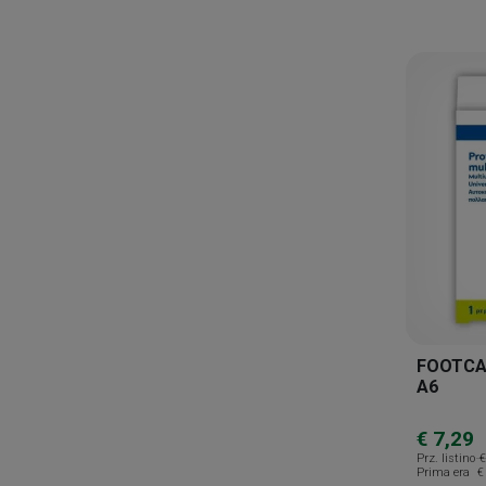
Braderm
Caudalie
Ceramol
Cerave
Cetaphil
Ciccarelli
Cieffe Derma
Clinnix
Codex V
Connettivina
FOOTCAR
Coswell
A6
Depofarma
€ 7,29
Dermofarma
Prz. listino
€
Prima era
€
Dermovitamina