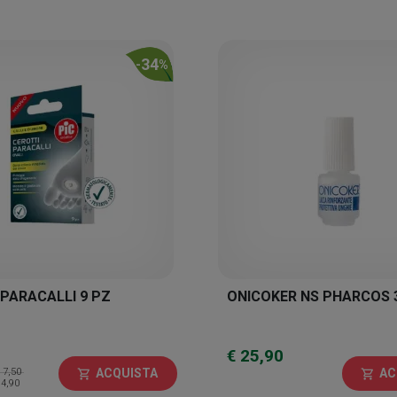
34
-
%
 PARACALLI 9 PZ
ONICOKER NS PHARCOS 
€ 25,90
 7,50
ACQUISTA
AC
shopping_cart
shopping_cart
 4,90