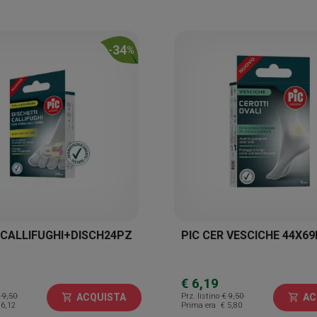
34
-
%
 CALLIFUGHI+DISCH24PZ
PIC CER VESCICHE 44X6
€ 6,19
 9,50
Prz. listino
€ 9,50
ACQUISTA
AC
shopping_cart
shopping_cart
 6,12
Prima era
€ 5,80