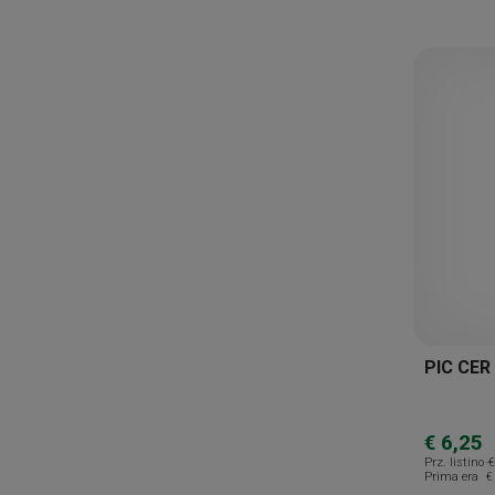
La Roche-posay
Manetti & Roberts
Marco Viti
Master-aid
Miba
Moleco Farmaceutici
Montefarmaco
Most
Nature's
Neutrogena
PIC CER
Nuxe
Olcelli Farmaceutici
€ 6,25
Prz. listino
€
Pentamedical
Prima era
€