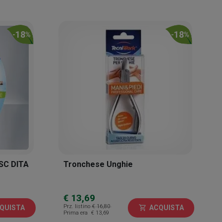
18
18
-
%
-
%
SC DITA
Tronchese Unghie
€ 13,69
Prz. listino
€ 16,80
QUISTA
ACQUISTA
shopping_cart
Prima era
€ 13,69