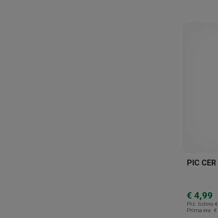
Fidia Farmaceutici
Galenia Skin Care
Gd
Gehwol
Geopharma
Giovanardi Farmaceutici
Gl1
Golderm
Hulka
Humana
PIC CER
Innovares
Isdin
€ 4,99
Prz. listino
€
Laboratoire Svr
Prima era
€