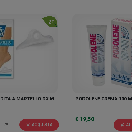
2
-
%
DITA A MARTELLO DX M
PODOLENE CREMA 100 M
€ 19,50
 11,90
ACQUISTA
AC
shopping_cart
shopping_cart
 11,90