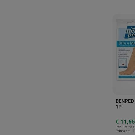
Difa Cooper
Dual Sanitaly
Ducray
Ecrinal
Eg Eurogenerici
Eos Secondo Natura
Epitact
Epitech
Eubos
BENPED 
Eucerin
1P
Euphidra
€ 11,65
Farma-derma
Prz. listino
€
Prima era
€
Farmac-zabban