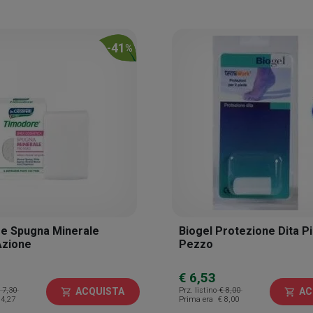
41
-
%
e Spugna Minerale
Biogel Protezione Dita Pi
Azione
Pezzo
€ 6,53
 7,30
Prz. listino
€ 8,00
ACQUISTA
AC
shopping_cart
shopping_cart
 4,27
Prima era
€ 8,00