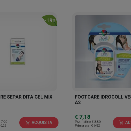
19
-
%
E SEPAR DITA GEL MIX
FOOTCARE IDROCOLL VE
A2
€ 7,18
 7,90
Prz. listino
€ 8,80
ACQUISTA
AC
shopping_cart
shopping_cart
 6,28
Prima era
€ 6,82