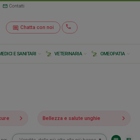
mail
Contatti
call
Chatta con noi
insert_comment
expand_more
expand_more
expand_more
MEDICI E SANITARI
VETERINARIA
OMEOPATIA
cure
Bellezza e salute unghie
view_module
view_list
 per: