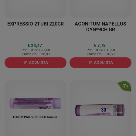
EXPRESSIO 2TUBI 220GR
ACONITUM NAPELLUS
DYN*9CH GR
€ 24,47
€ 7,73
Prz. listino
€ 26,00
Prz. listino
€ 10,50
Prima era
€ 26,00
Prima era
€ 10,50
ACQUISTA
ACQUISTA
shopping_cart
shopping_cart
7
-
%