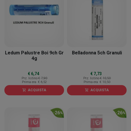
Ledum Palustre Boi 9ch Gr
Belladonna 5ch Granuli
4g
€ 6,74
€ 7,73
Prz. listino
€ 7,90
Prz. listino
€ 10,50
Prima era
€ 6,52
Prima era
€ 10,50
ACQUISTA
ACQUISTA
shopping_cart
shopping_cart
26
26
-
%
-
%