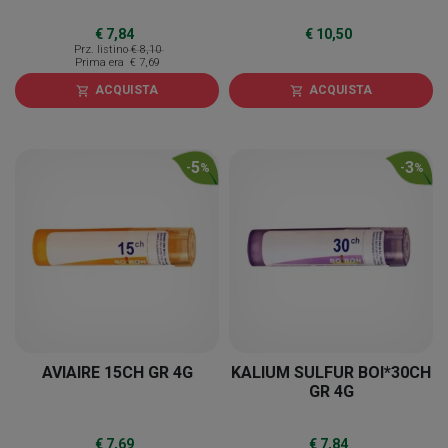
€ 7,84
€ 10,50
Prz. listino
€ 8,10
Prima era
€ 7,69
ACQUISTA
ACQUISTA
shopping_cart
shopping_cart
5
3
-
%
-
%
AVIAIRE 15CH GR 4G
KALIUM SULFUR BOI*30CH
GR 4G
€ 7,69
€ 7,84