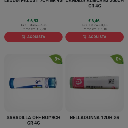
LEDUM PALUST 7CH GR 4G
CANDIDA ALBICANS 200CH
GR 4G
€ 6,93
€ 6,46
Prz. listino
€ 7,30
Prz. listino
€ 8,10
Prima era
€ 7,30
Prima era
€ 8,10
ACQUISTA
ACQUISTA
shopping_cart
shopping_cart
3
0
-
%
-
%
SABADILLA OFF BOI*9CH
BELLADONNA 12DH GR
GR 4G