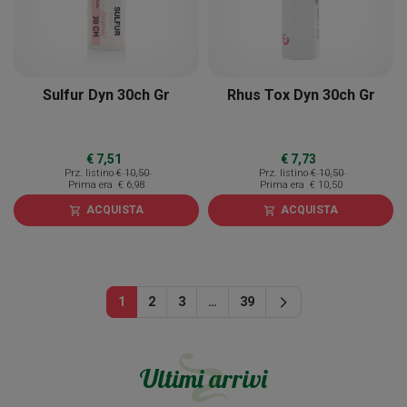
Sulfur Dyn 30ch Gr
Rhus Tox Dyn 30ch Gr
€ 7,51
€ 7,73
Prz. listino
€ 10,50
Prz. listino
€ 10,50
Prima era
€ 6,98
Prima era
€ 10,50
ACQUISTA
ACQUISTA
shopping_cart
shopping_cart
Successivo
1
2
3
…
39
arrow_forward_ios
Ultimi arrivi