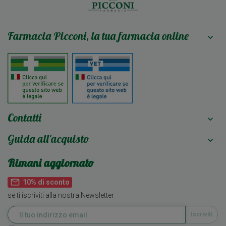
Farmacia Picconi, la tua farmacia online

Contatti

Guida all'acquisto

Rimani aggiornato
mail_outline
10% di sconto
se ti iscriviti alla nostra Newsletter