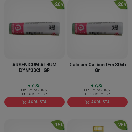
26
26
-
%
-
%
ARSENICUM ALBUM
Calcium Carbon Dyn 30ch
DYN*30CH GR
Gr
€ 7,73
€ 7,73
Prz. listino
€ 10,50
Prz. listino
€ 10,50
Prima era
€ 7,73
Prima era
€ 7,73
ACQUISTA
ACQUISTA
shopping_cart
shopping_cart
15
26
-
%
-
%