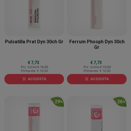
Pulsatilla Prat Dyn 30ch Gr
Ferrum Phosph Dyn 30ch
Gr
€ 7,73
€ 7,73
Prz. listino
€ 10,50
Prz. listino
€ 10,50
Prima era
€ 10,50
Prima era
€ 10,50
ACQUISTA
ACQUISTA
shopping_cart
shopping_cart
29
26
-
%
-
%