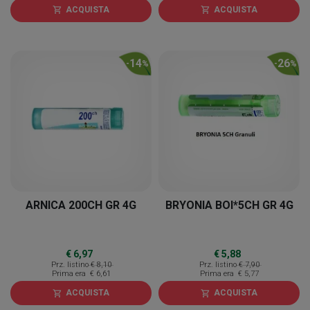
ACQUISTA
ACQUISTA
shopping_cart
shopping_cart
14
26
-
%
-
%
ARNICA 200CH GR 4G
BRYONIA BOI*5CH GR 4G
€ 6,97
€ 5,88
Prz. listino
€ 8,10
Prz. listino
€ 7,90
Prima era
€ 6,61
Prima era
€ 5,77
ACQUISTA
ACQUISTA
shopping_cart
shopping_cart