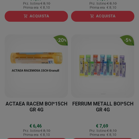
Prz. listino
€ 8,10
Prz. listino
€ 8,10
Prima era
€ 8,10
Prima era
€ 8,10
ACQUISTA
ACQUISTA
shopping_cart
shopping_cart
20
5
-
%
-
%
ACTAEA RACEM BOI*15CH
FERRUM METALL BOI*5CH
GR 4G
GR 4G
€ 6,46
€ 7,69
Prz. listino
€ 8,10
Prz. listino
€ 8,10
Prima era
€ 8,10
Prima era
€ 8,10