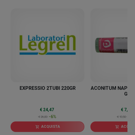
6
%
EXPRESSIO 2TUBI 220GR
ACONITUM NAPELL
GR
€ 24,47
€ 7,73
-6%
-2
€ 26,00
€ 10,50
ACQUISTA
ACQUI
shopping_cart
shopping_cart