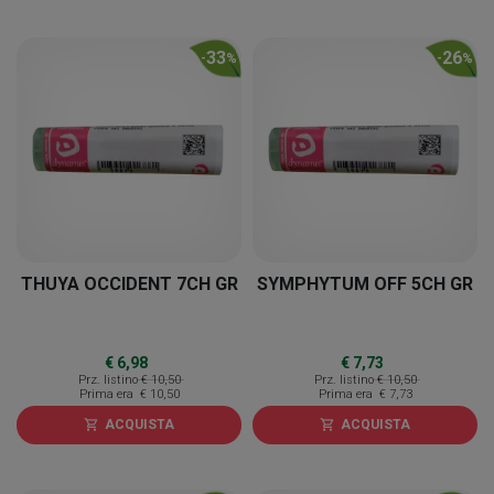
33
26
-
%
-
%
THUYA OCCIDENT 7CH GR
SYMPHYTUM OFF 5CH GR
€ 6,98
€ 7,73
Prz. listino
€ 10,50
Prz. listino
€ 10,50
Prima era
€ 10,50
Prima era
€ 7,73
ACQUISTA
ACQUISTA
shopping_cart
shopping_cart