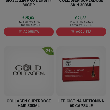
BIOSCALIN PRO DENSITY
COLLAGEN SUPERDOSE
30CPR
SKIN 300ML
€ 25,03
€ 21,33
Prz. listino
€ 31,00
Prz. listino
€ 28,00
Prima era
€ 24,94
Prima era
€ 21,57
ACQUISTA
ACQUISTA
shopping_cart
shopping_cart
24
-
%
COLLAGEN SUPERDOSE
LFP CISTINA METIONINA
HAIR 300ML
60 CAPSULE