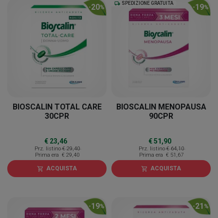
local_shipping
SPEDIZIONE GRATUITA
20
19
-
%
-
%
BIOSCALIN TOTAL CARE
BIOSCALIN MENOPAUSA
30CPR
90CPR
€ 23,46
€ 51,90
Prz. listino
€ 29,40
Prz. listino
€ 64,10
Prima era
€ 29,40
Prima era
€ 51,67
ACQUISTA
ACQUISTA
shopping_cart
shopping_cart
19
21
-
%
-
%