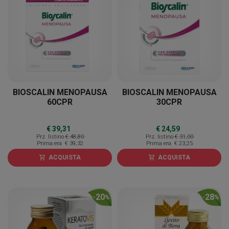
BIOSCALIN MENOPAUSA
BIOSCALIN MENOPAUSA
60CPR
30CPR
€ 39,31
€ 24,59
Prz. listino
€ 48,80
Prz. listino
€ 31,00
Prima era
€ 39,32
Prima era
€ 23,25
ACQUISTA
ACQUISTA
shopping_cart
shopping_cart
20
28
-
%
-
%