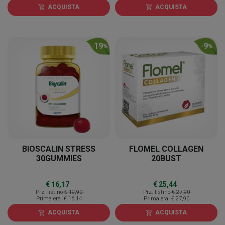
ACQUISTA
ACQUISTA
shopping_cart
shopping_cart
19
9
-
%
-
%
BIOSCALIN STRESS
FLOMEL COLLAGEN
30GUMMIES
20BUST
€ 16,17
€ 25,44
Prz. listino
€ 19,90
Prz. listino
€ 27,90
Prima era
€ 16,14
Prima era
€ 27,90
ACQUISTA
ACQUISTA
shopping_cart
shopping_cart