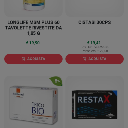
LONGLIFE MSM PLUS 60
CISTASI 30CPS
TAVOLETTE RIVESTITE DA
1,85 G
€ 19,90
€ 19,42
Prz. listino
€ 22,00
Prima era
€ 22,00
ACQUISTA
ACQUISTA
shopping_cart
shopping_cart
8
-
%