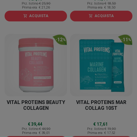
Prz. listino
€ 25,90
Prz. listino
€ 18,50
Prima era
€ 21,26
Prima era
€ 18,50
ACQUISTA
ACQUISTA
shopping_cart
shopping_cart
12
11
-
%
-
%
VITAL PROTEINS BEAUTY
VITAL PROTEINS MAR
COLLAGEN
COLLAG 10ST
€ 39,44
€ 17,61
Prz. listino
€ 44,90
Prz. listino
€ 19,90
Prima era
€ 39,01
Prima era
€ 17,52