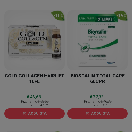
16
19
-
%
-
%
GOLD COLLAGEN HAIRLIFT
BIOSCALIN TOTAL CARE
10FL
60CPR
€ 46,68
€ 37,73
Prz. listino
€ 55,50
Prz. listino
€ 46,70
Prima era
€ 47,62
Prima era
€ 37,33
ACQUISTA
ACQUISTA
shopping_cart
shopping_cart