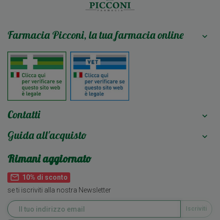
Farmacia Picconi, la tua farmacia online

Contatti

Guida all'acquisto

Rimani aggiornato
mail_outline
10% di sconto
se ti iscriviti alla nostra Newsletter