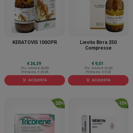
KERATOVIS 100OPR
Lievito Birra 250
Compresse
€ 26,39
€ 9,01
Prz. listino
€ 32,80
Prz. listino
€ 12,50
Prima era
€ 26,46
Prima era
€ 9,02
ACQUISTA
ACQUISTA
shopping_cart
shopping_cart
20
10
-
%
-
%