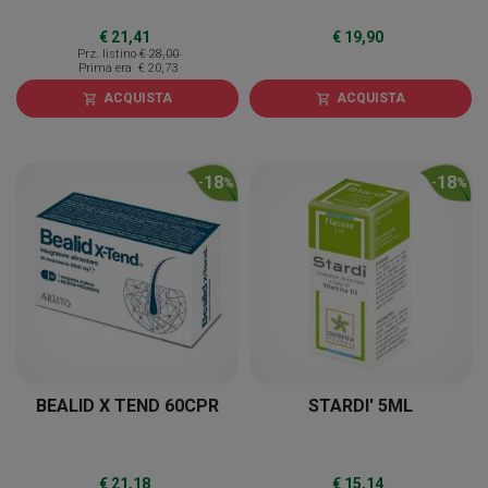
€ 21,41
€ 19,90
Prz. listino
€ 28,00
Prima era
€ 20,73
ACQUISTA
ACQUISTA
shopping_cart
shopping_cart
18
18
-
%
-
%
BEALID X TEND 60CPR
STARDI' 5ML
€ 21,18
€ 15,14