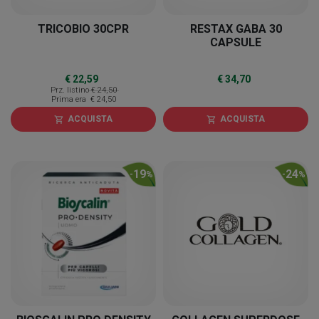
TRICOBIO 30CPR
RESTAX GABA 30
CAPSULE
€ 22,59
€ 34,70
Prz. listino
€ 24,50
Prima era
€ 24,50
ACQUISTA
ACQUISTA
shopping_cart
shopping_cart
19
24
-
%
-
%