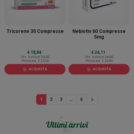
Tricorene 30 Compresse
Nebiotin 60 Compresse
5mg
€ 18,84
€ 24,11
Prz. listino
€ 23,50
Prz. listino
€ 26,90
Prima era
€ 23,50
Prima era
€ 26,90
ACQUISTA
ACQUISTA
shopping_cart
shopping_cart
Successivo
1
2
3
…
6
arrow_forward_ios
Ultimi arrivi