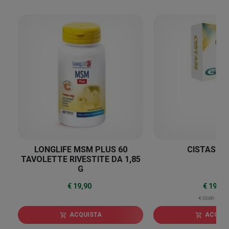
LONGLIFE MSM PLUS 60
CISTASI 3
TAVOLETTE RIVESTITE DA 1,85
G
€ 19,90
€ 19,42
-1
€ 22,00
ACQUISTA
ACQUI
shopping_cart
shopping_cart