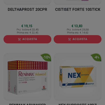
DELTHAPROST 20CPR
CISTISET FORTE 10STICK
€ 19,15
€ 13,83
Prz. listino
€ 22,45
Prz. listino
€ 23,50
Prima era
€ 22,45
Prima era
€ 14,62
ACQUISTA
ACQUISTA
shopping_cart
shopping_cart
10
4
-
%
-
%