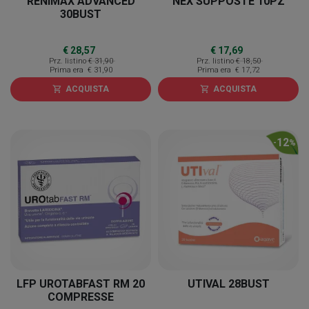
RENIMAX ADVANCED
NEX SUPPOSTE 10PZ
30BUST
€ 28,57
€ 17,69
Prz. listino
€ 31,90
Prz. listino
€ 18,50
Prima era
€ 31,90
Prima era
€ 17,72
ACQUISTA
ACQUISTA
shopping_cart
shopping_cart
12
-
%
LFP UROTABFAST RM 20
UTIVAL 28BUST
COMPRESSE