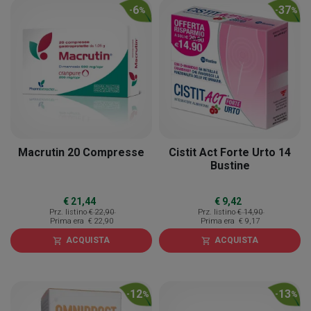
6
37
-
%
-
%
Macrutin 20 Compresse
Cistit Act Forte Urto 14
Bustine
€ 21,44
€ 9,42
Prz. listino
€ 22,90
Prz. listino
€ 14,90
Prima era
€ 22,90
Prima era
€ 9,17
ACQUISTA
ACQUISTA
shopping_cart
shopping_cart
12
13
-
%
-
%