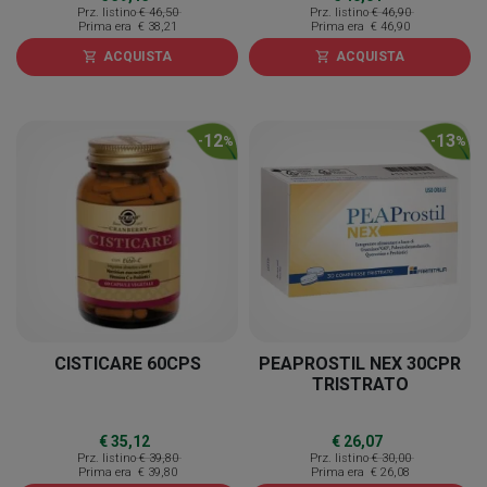
Prz. listino
€ 46,50
Prz. listino
€ 46,90
Prima era
€ 38,21
Prima era
€ 46,90
ACQUISTA
ACQUISTA
shopping_cart
shopping_cart
12
13
-
%
-
%
CISTICARE 60CPS
PEAPROSTIL NEX 30CPR
TRISTRATO
€ 35,12
€ 26,07
Prz. listino
€ 39,80
Prz. listino
€ 30,00
Prima era
€ 39,80
Prima era
€ 26,08