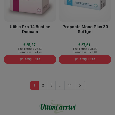
Utibis Pro 14 Bustine
Proposta Mono Plus 30
Duocam
Softgel
€ 25,27
€ 27,61
Prz. listino
€ 28,50
Prz. listino
€ 31,00
Prima era
€ 24,96
Prima era
€ 27,40
ACQUISTA
ACQUISTA
shopping_cart
shopping_cart
Successivo
1
2
3
…
11
arrow_forward_ios
Ultimi arrivi