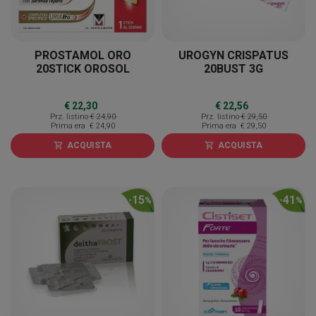
PROSTAMOL ORO
UROGYN CRISPATUS
20STICK OROSOL
20BUST 3G
€ 22,30
€ 22,56
Prz. listino
€ 24,90
Prz. listino
€ 29,50
Prima era
€ 24,90
Prima era
€ 29,50
ACQUISTA
ACQUISTA
shopping_cart
shopping_cart
15
41
-
%
-
%