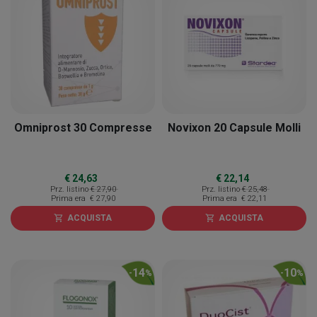
Omniprost 30 Compresse
Novixon 20 Capsule Molli
€ 24,63
€ 22,14
Prz. listino
€ 27,90
Prz. listino
€ 25,48
Prima era
€ 27,90
Prima era
€ 22,11
ACQUISTA
ACQUISTA
shopping_cart
shopping_cart
14
10
-
%
-
%