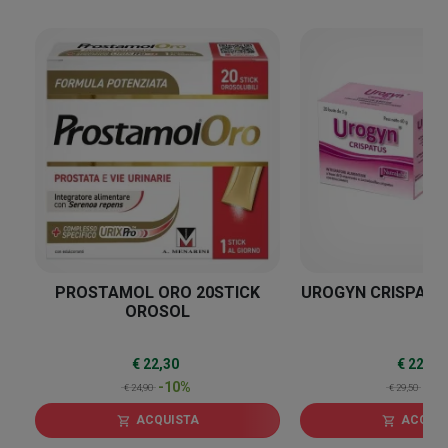
10
%
PROSTAMOL ORO 20STICK
UROGYN CRISPATU
OROSOL
€ 22,30
€ 22,56
-10%
-2
€ 24,90
€ 29,50
ACQUISTA
ACQUI
shopping_cart
shopping_cart