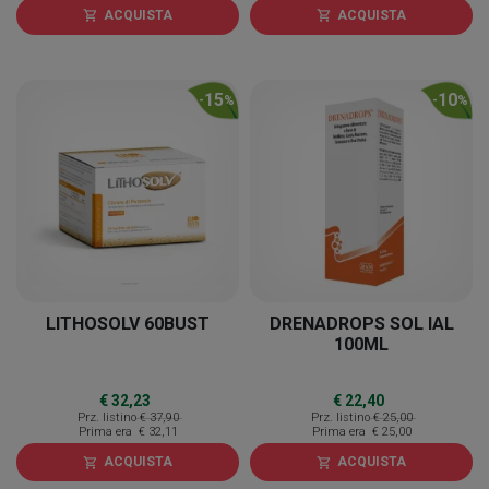
ACQUISTA
ACQUISTA
shopping_cart
shopping_cart
15
10
-
%
-
%
LITHOSOLV 60BUST
DRENADROPS SOL IAL
100ML
€ 32,23
€ 22,40
Prz. listino
€ 37,90
Prz. listino
€ 25,00
Prima era
€ 32,11
Prima era
€ 25,00
ACQUISTA
ACQUISTA
shopping_cart
shopping_cart