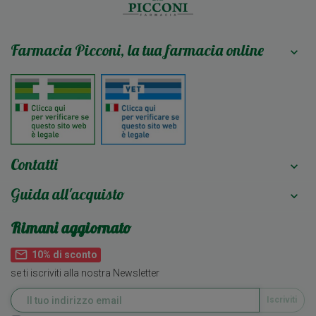
Farmacia Picconi, la tua farmacia online

Contatti

Guida all'acquisto

Rimani aggiornato
mail_outline
10% di sconto
se ti iscriviti alla nostra Newsletter