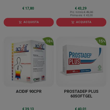
€ 17,80
€ 43,29
Prz. listino
€ 49,00
Prima era
€ 43,00
ACQUISTA
ACQUISTA
shopping_cart
shopping_cart
16
15
-
%
-
%
ACIDIF 90CPR
PROSTADEP PLUS
60SOFTGEL
€ 39,13
€ 40,01