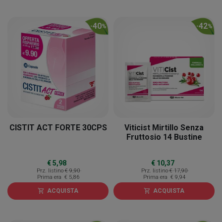
40
42
-
%
-
%
CISTIT ACT FORTE 30CPS
Viticist Mirtillo Senza
Fruttosio 14 Bustine
€ 5,98
€ 10,37
Prz. listino
€ 9,90
Prz. listino
€ 17,90
Prima era
€ 5,86
Prima era
€ 9,94
ACQUISTA
ACQUISTA
shopping_cart
shopping_cart