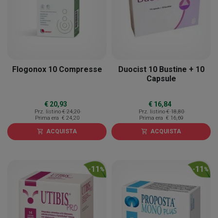
Flogonox 10 Compresse
Duocist 10 Bustine + 10
Capsule
€ 20,93
€ 16,84
Prz. listino
€ 24,20
Prz. listino
€ 18,80
Prima era
€ 24,20
Prima era
€ 16,69
ACQUISTA
ACQUISTA
shopping_cart
shopping_cart
11
11
-
%
-
%