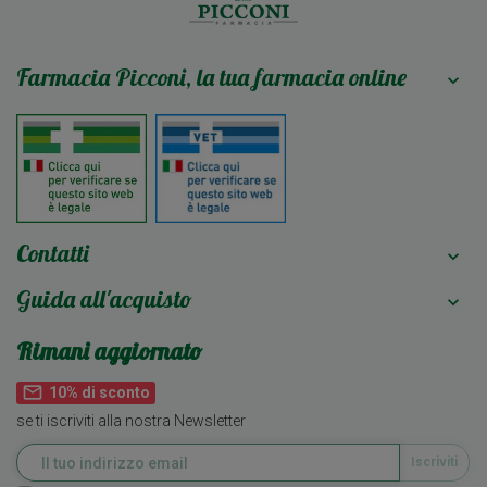
Farmacia Picconi, la tua farmacia online

Contatti

Guida all'acquisto

Rimani aggiornato
mail_outline
10% di sconto
se ti iscriviti alla nostra Newsletter