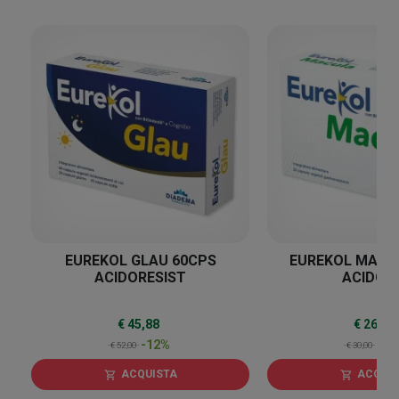
12
%
EUREKOL GLAU 60CPS
EUREKOL MACU
ACIDORESIST
ACIDOR
€ 45,88
€ 26,47
-12%
-1
€ 52,00
€ 30,00
ACQUISTA
ACQUI
shopping_cart
shopping_cart