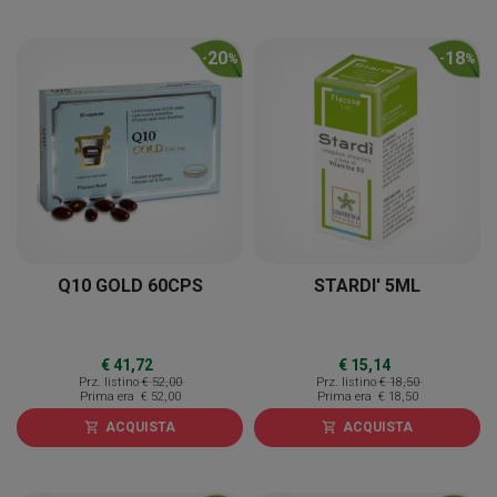
20
18
-
%
-
%
Q10 GOLD 60CPS
STARDI' 5ML
€ 41,72
€ 15,14
Prz. listino
€ 52,00
Prz. listino
€ 18,50
Prima era
€ 52,00
Prima era
€ 18,50
ACQUISTA
ACQUISTA
shopping_cart
shopping_cart