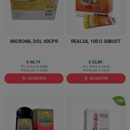
MICRONIL DOL 60CPR
REALSIL 100 D 30BUST
€ 48,19
€ 30,89
Prz. listino
€ 53,80
Prz. listino
€ 34,50
Prima era
€ 53,80
Prima era
€ 34,50
ACQUISTA
ACQUISTA
shopping_cart
shopping_cart
10
-
%