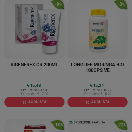
9
3
-
%
-
%
RIGENEREX CR 200ML
LONGLIFE MORINGA BIO
100CPS VE
€ 15,48
€ 15,24
Prz. listino
€ 17,00
Prz. listino
€ 15,70
Prima era
€ 17,00
Prima era
€ 15,70
ACQUISTA
ACQUISTA
shopping_cart
shopping_cart
local_shipping
SPEDIZIONE GRATUITA
10
22
-
%
-
%