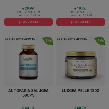
€ 29,99
€ 19,32
Prz. listino
€ 33,99
Prz. listino
€ 19,90
Prima era
€ 29,85
Prima era
€ 19,90
ACQUISTA
ACQUISTA
shopping_cart
shopping_cart
local_shipping
SPEDIZIONE GRATUITA
local_shipping
SPEDIZIONE GRATUITA
14
14
-
%
-
%
AUTOFAGIA SALUGEA
LUXGEA PELLE 130G
60CPS
€ 60,18
€ 68,79