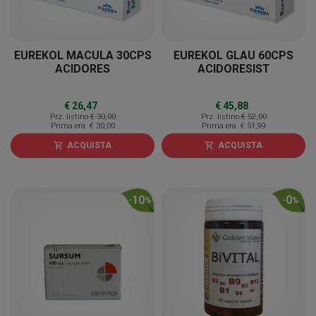
EUREKOL MACULA 30CPS
EUREKOL GLAU 60CPS
ACIDORES
ACIDORESIST
€ 26,47
€ 45,88
Prz. listino
€ 30,00
Prz. listino
€ 52,00
Prima era
€ 30,00
Prima era
€ 51,99
ACQUISTA
ACQUISTA
shopping_cart
shopping_cart
10
0
-
%
-
%