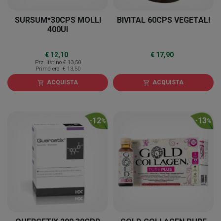
SURSUM*30CPS MOLLI
BIVITAL 60CPS VEGETALI
400UI
€ 12,10
€ 17,90
Prz. listino
€ 13,50
Prima era
€ 13,50
ACQUISTA
ACQUISTA
shopping_cart
shopping_cart
12
13
-
%
-
%