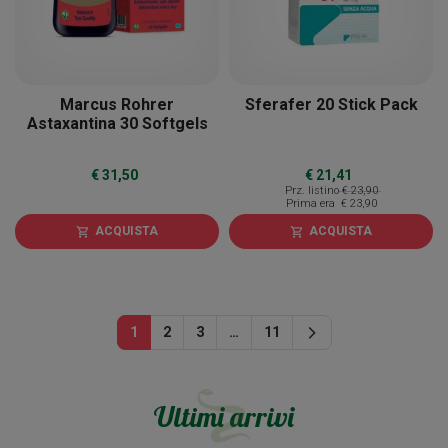
Marcus Rohrer
Sferafer 20 Stick Pack
Astaxantina 30 Softgels
€ 31,50
€ 21,41
Prz. listino
€ 23,90
Prima era
€ 23,90
ACQUISTA
ACQUISTA
shopping_cart
shopping_cart
Successivo
1
2
3
…
11
arrow_forward_ios
Ultimi arrivi