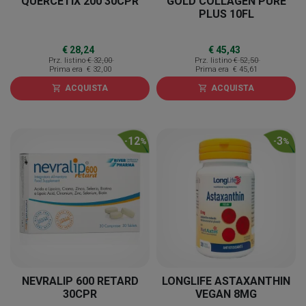
QUERCETIX 200 30CPR
GOLD COLLAGEN PURE
PLUS 10FL
€ 28,24
€ 45,43
Prz. listino
€ 32,00
Prz. listino
€ 52,50
Prima era
€ 32,00
Prima era
€ 45,61
ACQUISTA
ACQUISTA
shopping_cart
shopping_cart
12
3
-
%
-
%
NEVRALIP 600 RETARD
LONGLIFE ASTAXANTHIN
30CPR
VEGAN 8MG