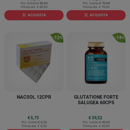
Prz. listino
€ 69,90
Prz. listino
€ 79,90
Prima era
€ 69,90
Prima era
€ 79,90
ACQUISTA
ACQUISTA
shopping_cart
shopping_cart
12
14
-
%
-
%
NACSOL 12CPR
GLUTATIONE FORTE
SALUGEA 60CPS
€ 5,73
€ 39,52
Prz. listino
€ 6,50
Prz. listino
€ 45,90
Prima era
€ 6,50
Prima era
€ 45,90