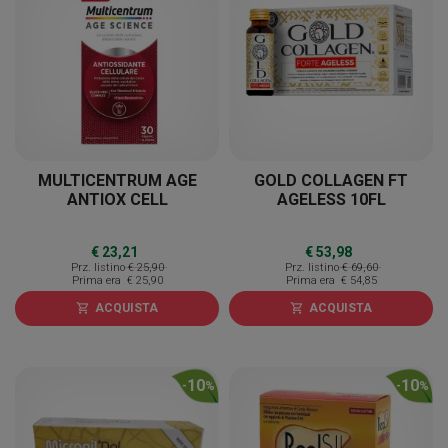
MULTICENTRUM AGE
GOLD COLLAGEN FT
ANTIOX CELL
AGELESS 10FL
€ 23,21
€ 53,98
Prz. listino
€ 25,90
Prz. listino
€ 69,60
Prima era
€ 25,90
Prima era
€ 54,85
ACQUISTA
ACQUISTA
shopping_cart
shopping_cart
10
10
-
%
-
%