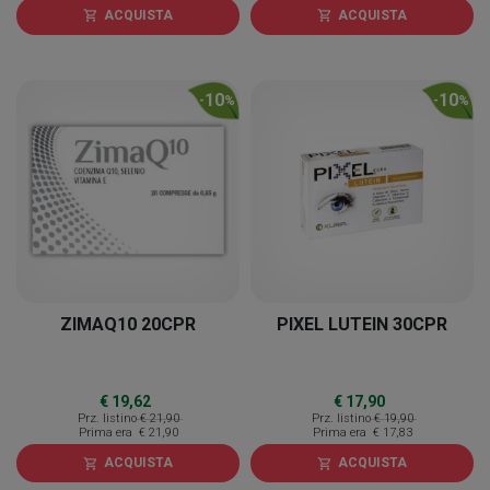
ACQUISTA
ACQUISTA
shopping_cart
shopping_cart
10
10
-
%
-
%
ZIMAQ10 20CPR
PIXEL LUTEIN 30CPR
€ 19,62
€ 17,90
Prz. listino
€ 21,90
Prz. listino
€ 19,90
Prima era
€ 21,90
Prima era
€ 17,83
ACQUISTA
ACQUISTA
shopping_cart
shopping_cart