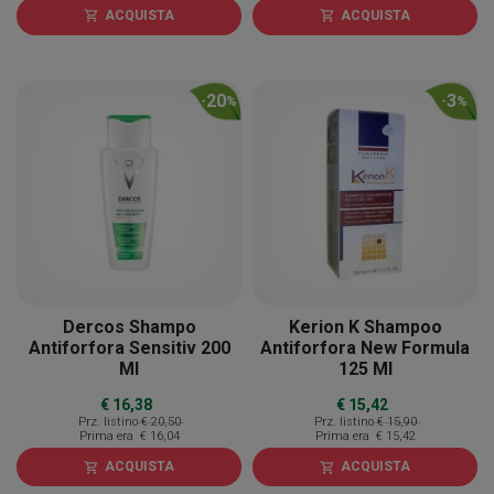
ACQUISTA
ACQUISTA
shopping_cart
shopping_cart
20
3
-
%
-
%
Dercos Shampo
Kerion K Shampoo
Antiforfora Sensitiv 200
Antiforfora New Formula
Ml
125 Ml
€ 16,38
€ 15,42
Prz. listino
€ 20,50
Prz. listino
€ 15,90
Prima era
€ 16,04
Prima era
€ 15,42
ACQUISTA
ACQUISTA
shopping_cart
shopping_cart