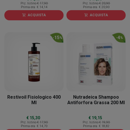
Prz. listino
€ 17,90
Prz. listino
€ 20,90
Prima era
€ 14,14
Prima era
€ 20,90
ACQUISTA
ACQUISTA
shopping_cart
shopping_cart
15
4
-
%
-
%
Restivoil Fisiologico 400
Nutradeica Shampoo
Ml
Antiforfora Grassa 200 Ml
€ 15,30
€ 19,15
Prz. listino
€ 17,90
Prz. listino
€ 19,90
Prima era
€ 14,70
Prima era
€ 18,82