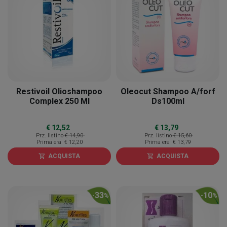
Restivoil Olioshampoo
Oleocut Shampoo A/forf
Complex 250 Ml
Ds100ml
€ 12,52
€ 13,79
Prz. listino
€ 14,90
Prz. listino
€ 15,60
Prima era
€ 12,20
Prima era
€ 13,79
ACQUISTA
ACQUISTA
shopping_cart
shopping_cart
33
10
-
%
-
%