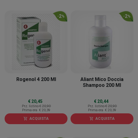
2
2
-
%
-
%
Rogenol 4 200 Ml
Aliant Mico Doccia
Shampoo 200 Ml
€ 20,45
€ 20,44
Prz. listino
€ 20,90
Prz. listino
€ 20,90
Prima era
€ 20,39
Prima era
€ 20,39
ACQUISTA
ACQUISTA
shopping_cart
shopping_cart