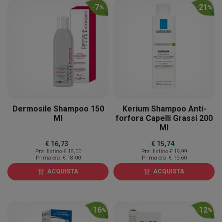
7
21
-
%
-
%
Dermosile Shampoo 150
Kerium Shampoo Anti-
Ml
forfora Capelli Grassi 200
Ml
€ 16,73
€ 15,74
Prz. listino
€ 18,00
Prz. listino
€ 19,99
Prima era
€ 18,00
Prima era
€ 15,60
ACQUISTA
ACQUISTA
shopping_cart
shopping_cart
16
12
-
%
-
%