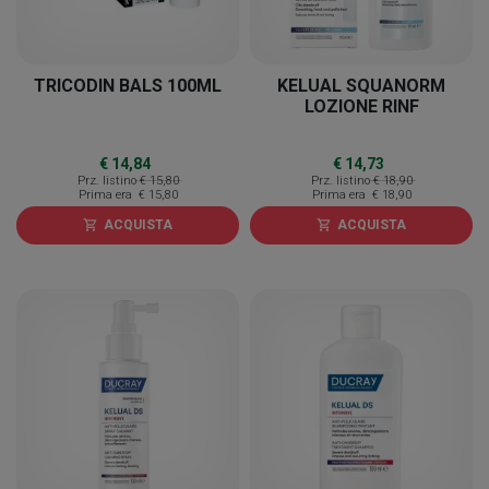
TRICODIN BALS 100ML
KELUAL SQUANORM
LOZIONE RINF
€ 14,84
€ 14,73
Prz. listino
€ 15,80
Prz. listino
€ 18,90
Prima era
€ 15,80
Prima era
€ 18,90
ACQUISTA
ACQUISTA
shopping_cart
shopping_cart