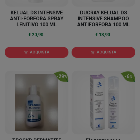
KELUAL DS INTENSIVE
DUCRAY KELUAL DS
ANTI-FORFORA SPRAY
INTENSIVE SHAMPOO
LENITIVO 100 ML
ANTIFORFORA 100 ML
€ 20,90
€ 18,90
ACQUISTA
ACQUISTA
shopping_cart
shopping_cart
29
6
-
%
-
%