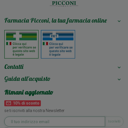
Farmacia Picconi, la tua farmacia online

Contatti

Guida all'acquisto

Rimani aggiornato
mail_outline
10% di sconto
se ti iscriviti alla nostra Newsletter