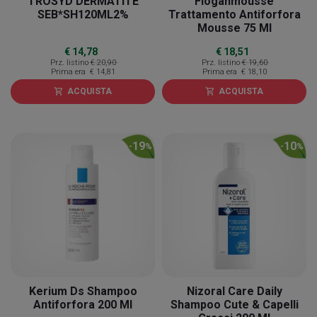
TROSYD DERMATITE
Floganmousse
SEB*SH120ML2%
Trattamento Antiforfora
Mousse 75 Ml
€ 14,78
€ 18,51
Prz. listino
€ 20,90
Prz. listino
€ 19,60
Prima era
€ 14,81
Prima era
€ 18,10
ACQUISTA
ACQUISTA
shopping_cart
shopping_cart
19
10
-
%
-
%
Kerium Ds Shampoo
Nizoral Care Daily
Antiforfora 200 Ml
Shampoo Cute & Capelli