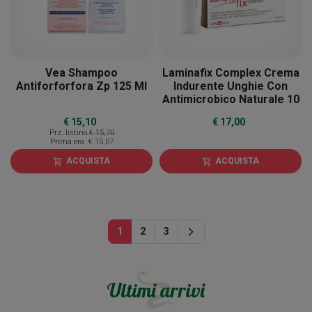
Vea Shampoo
Laminafix Complex Crema
Antiforforfora Zp 125 Ml
Indurente Unghie Con
Antimicrobico Naturale 10
Ml
€ 15,10
€ 17,00
Prz. listino
€ 15,70
Prima era
€ 15,07
ACQUISTA
ACQUISTA
shopping_cart
shopping_cart
Successivo
1
2
3
arrow_forward_ios
Ultimi arrivi