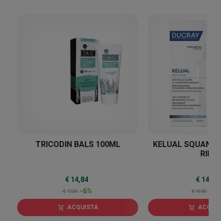
6
%
TRICODIN BALS 100ML
KELUAL SQUANOR
RINF
€ 14,84
€ 14,73
-6%
-2
€ 15,80
€ 18,90
ACQUISTA
ACQUI
shopping_cart
shopping_cart