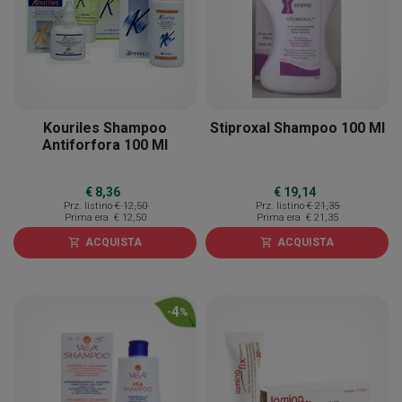
Kouriles Shampoo
Stiproxal Shampoo 100 Ml
Antiforfora 100 Ml
€ 8,36
€ 19,14
Prz. listino
€ 12,50
Prz. listino
€ 21,35
Prima era
€ 12,50
Prima era
€ 21,35
ACQUISTA
ACQUISTA
shopping_cart
shopping_cart
4
-
%