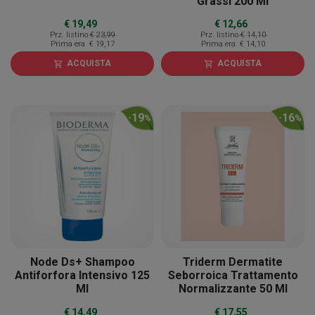
Grassi 200 Ml
€ 19,49
€ 12,66
Prz. listino
€ 23,99
Prz. listino
€ 14,10
Prima era
€ 19,17
Prima era
€ 14,10
ACQUISTA
ACQUISTA
shopping_cart
shopping_cart
19
16
-
%
-
%
Node Ds+ Shampoo
Triderm Dermatite
Antiforfora Intensivo 125
Seborroica Trattamento
Ml
Normalizzante 50 Ml
€ 14,49
€ 17,55