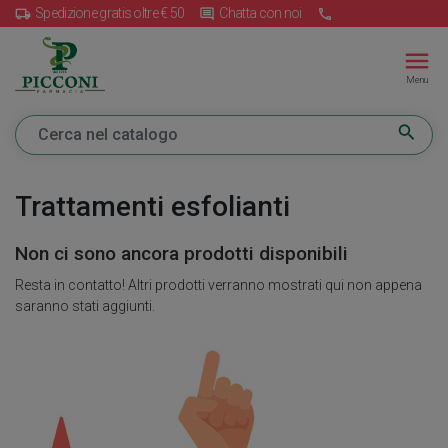
Spedizione gratis oltre € 50
Chatta con noi
local_shipping
insert_comment
call
menu
Menu
search
Trattamenti esfolianti
Non ci sono ancora prodotti disponibili
Resta in contatto! Altri prodotti verranno mostrati qui non appena
saranno stati aggiunti.