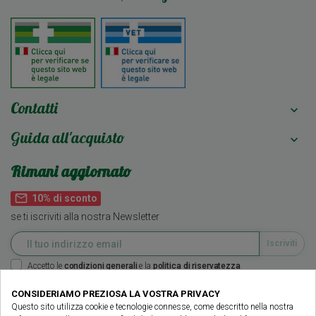
Contatti

Guida all'acquisto

Rimani aggiornato
mail_outline
10% di sconto
se ti iscriviti alla nostra Newsletter
Accetto le
condizioni generali
e la
politica di riservatezza
CONSIDERIAMO PREZIOSA LA VOSTRA PRIVACY
Seguici su
Questo sito utilizza cookie e tecnologie connesse, come descritto nella nostra