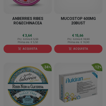
ANBERRIES RIBES
MUCOSTOP 600MG
RO&ECHINACEA
20BUST
€ 3,64
€ 15,66
Prz. listino
€ 5,50
Prz. listino
€ 16,90
Prima era
€ 5,50
Prima era
€ 16,90
ACQUISTA
ACQUISTA
shopping_cart
shopping_cart
34
12
-
%
-
%