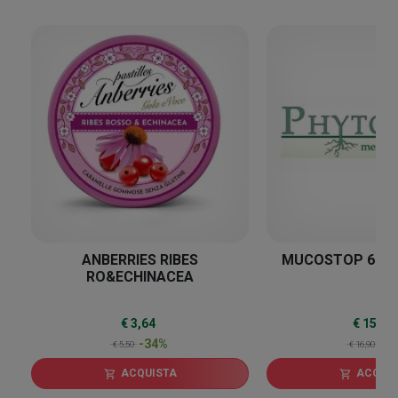
34
%
ANBERRIES RIBES
MUCOSTOP 600
RO&ECHINACEA
€ 3,64
€ 15,66
-34%
-7
€ 5,50
€ 16,90
ACQUISTA
ACQUI
shopping_cart
shopping_cart