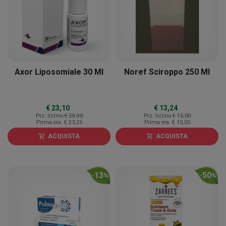
Axor Liposomiale 30 Ml
Noref Sciroppo 250 Ml
€ 23,10
€ 13,24
Prz. listino
€ 29,90
Prz. listino
€ 15,00
Prima era
€ 23,25
Prima era
€ 15,00
ACQUISTA
ACQUISTA
shopping_cart
shopping_cart
13
50
-
%
-
%