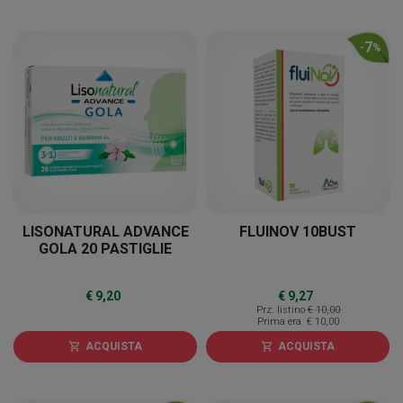
7
-
%
LISONATURAL ADVANCE
FLUINOV 10BUST
GOLA 20 PASTIGLIE
€ 9,20
€ 9,27
Prz. listino
€ 10,00
Prima era
€ 10,00
ACQUISTA
ACQUISTA
shopping_cart
shopping_cart