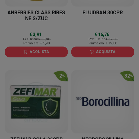
ANBERRIES CLASS RIBES
FLUIDRAN 30CPR
NE S/ZUC
€ 3,91
€ 16,76
Prz. listino
€ 5,90
Prz. listino
€ 19,00
Prima era
€ 5,90
Prima era
€ 19,00
ACQUISTA
ACQUISTA
shopping_cart
shopping_cart
2
32
-
%
-
%