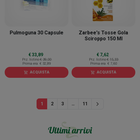
Pulmoguna 30 Capsule
Zarbee's Tosse Gola
Sciroppo 150 Ml
€ 33,89
€ 7,62
Prz. listino
€ 39,00
Prz. listino
€ 15,33
Prima era
€ 32,89
Prima era
€ 7,60
ACQUISTA
ACQUISTA
shopping_cart
shopping_cart
Successivo
1
2
3
…
11
arrow_forward_ios
Ultimi arrivi