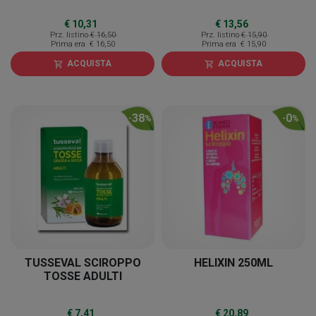
€ 10,31
€ 13,56
Prz. listino
€ 16,50
Prz. listino
€ 15,90
Prima era
€ 16,50
Prima era
€ 15,90
ACQUISTA
ACQUISTA
shopping_cart
shopping_cart
38
0
-
%
-
%
TUSSEVAL SCIROPPO
HELIXIN 250ML
TOSSE ADULTI
€ 7,41
€ 20,89