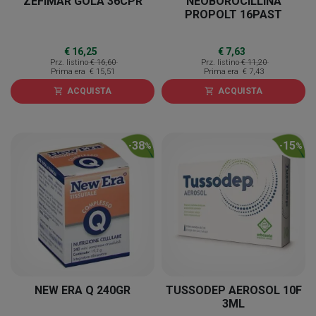
ZEFIMAR GOLA 36CPR
NEOBOROCILLINA
PROPOLT 16PAST
€ 16,25
€ 7,63
Prz. listino
€ 16,60
Prz. listino
€ 11,20
Prima era
€ 15,51
Prima era
€ 7,43
ACQUISTA
ACQUISTA
shopping_cart
shopping_cart
38
15
-
%
-
%
NEW ERA Q 240GR
TUSSODEP AEROSOL 10F
3ML