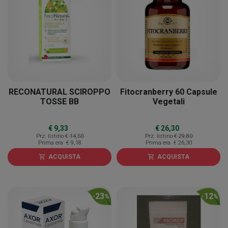
RECONATURAL SCIROPPO
Fitocranberry 60 Capsule
TOSSE BB
Vegetali
€ 9,33
€ 26,30
Prz. listino
€ 14,50
Prz. listino
€ 29,80
Prima era
€ 9,18
Prima era
€ 26,30
ACQUISTA
ACQUISTA
shopping_cart
shopping_cart
23
12
-
%
-
%