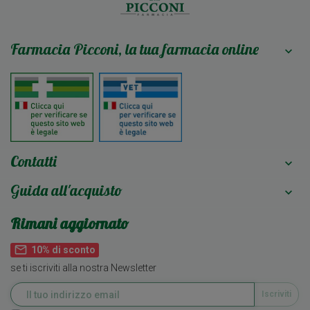
Farmacia Picconi, la tua farmacia online

Contatti

Guida all'acquisto

Rimani aggiornato
mail_outline
10% di sconto
se ti iscriviti alla nostra Newsletter