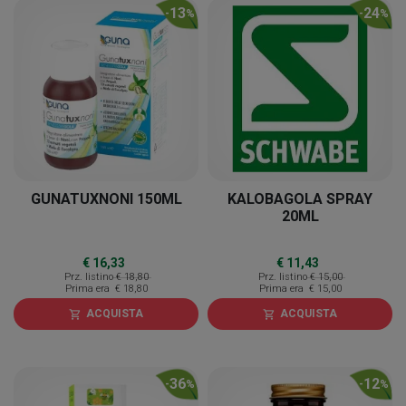
13
24
-
%
-
%
GUNATUXNONI 150ML
KALOBAGOLA SPRAY
20ML
€ 16,33
€ 11,43
Prz. listino
€ 18,80
Prz. listino
€ 15,00
Prima era
€ 18,80
Prima era
€ 15,00
ACQUISTA
ACQUISTA
shopping_cart
shopping_cart
36
12
-
%
-
%