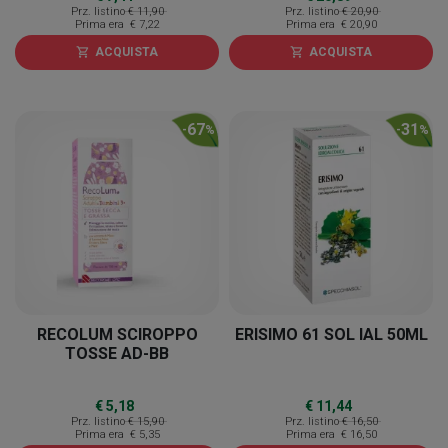
Prz. listino
€ 11,90
Prz. listino
€ 20,90
Prima era
€ 7,22
Prima era
€ 20,90
ACQUISTA
ACQUISTA
shopping_cart
shopping_cart
67
31
-
%
-
%
RECOLUM SCIROPPO
ERISIMO 61 SOL IAL 50ML
TOSSE AD-BB
€ 5,18
€ 11,44
Prz. listino
€ 15,90
Prz. listino
€ 16,50
Prima era
€ 5,35
Prima era
€ 16,50