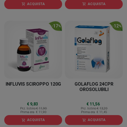
ACQUISTA
ACQUISTA
shopping_cart
shopping_cart
17
12
-
%
-
%
INFLUVIS SCIROPPO 120G
GOLAFLOG 24CPR
OROSOLUBILI
€ 9,83
€ 11,56
Prz. listino
€ 11,90
Prz. listino
€ 13,20
Prima era
€ 11,90
Prima era
€ 11,45
ACQUISTA
ACQUISTA
shopping_cart
shopping_cart