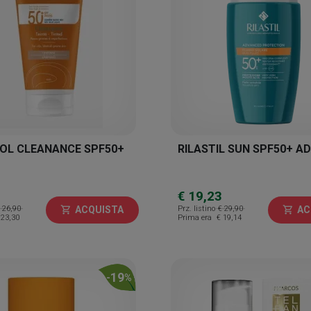
SOL CLEANANCE SPF50+
RILASTIL SUN SPF50+ A
€ 19,23
 26,90
Prz. listino
€ 29,90
ACQUISTA
AC
shopping_cart
shopping_cart
 23,30
Prima era
€ 19,14
19
-
%