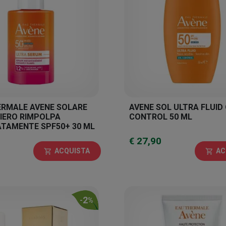
ERMALE AVENE SOLARE
AVENE SOL ULTRA FLUID 
IERO RIMPOLPA
CONTROL 50 ML
ATAMENTE SPF50+ 30 ML
€ 27,90
ACQUISTA
AC
shopping_cart
shopping_cart
2
-
%