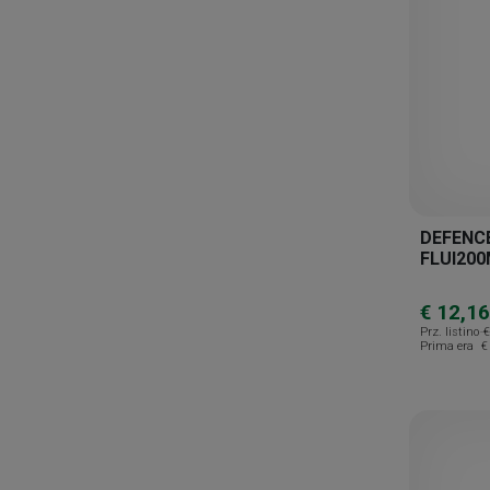
Isdin Solari
Laboratoire Svr
La Roche-posay
Morgan Pharma
Nuxe
Pediatrica
DEFENCE
Pentamedical
FLUI20
Pharcos
€ 12,16
Pl3
Prz. listino
€
Prima era
€
Rilastil
Synchroline
Uriage
Vichy