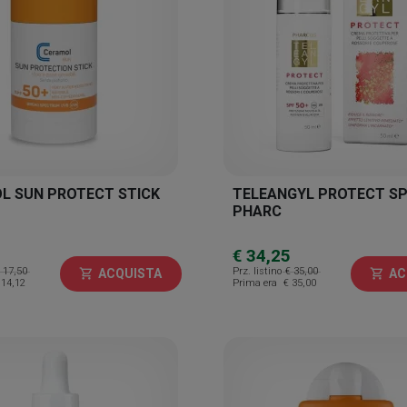
L SUN PROTECT STICK
TELEANGYL PROTECT SP
PHARC
€ 34,25
 17,50
Prz. listino
€ 35,00
ACQUISTA
AC
shopping_cart
shopping_cart
 14,12
Prima era
€ 35,00