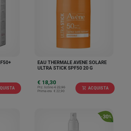
F50+
EAU THERMALE AVENE SOLARE
ULTRA STICK SPF50 20 G
€ 18,30
Prz. listino
€ 22,90
QUISTA
ACQUISTA
shopping_cart
Prima era
€ 22,90
30
-
%