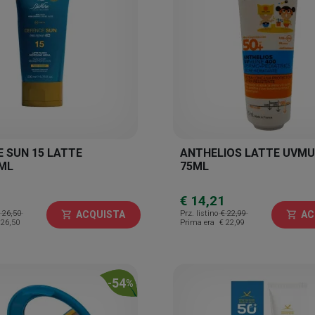
 SUN 15 LATTE
ANTHELIOS LATTE UVMU
0ML
75ML
€ 14,21
 26,50
Prz. listino
€ 22,99
ACQUISTA
AC
shopping_cart
shopping_cart
 26,50
Prima era
€ 22,99
54
-
%