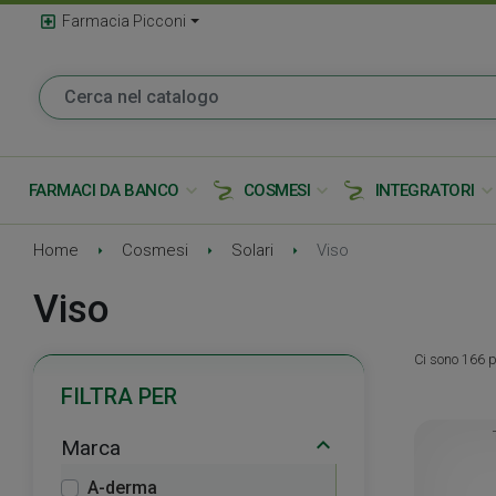
local_hospital
Farmacia Picconi
expand_more
expand_more
expand_mor
FARMACI DA BANCO
COSMESI
INTEGRATORI
Home
Cosmesi
Solari
Viso
Viso
Ci sono 166 p
FILTRA PER
Marca
A-derma