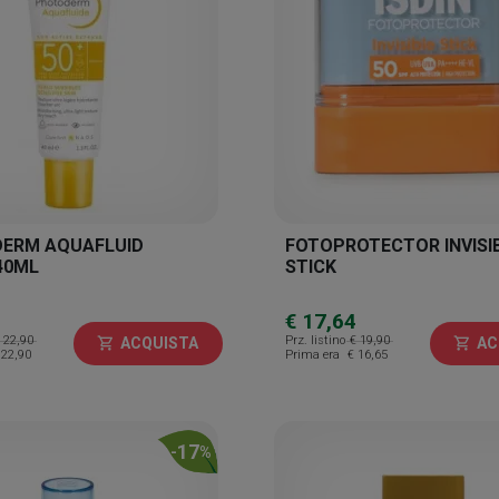
ERM AQUAFLUID
FOTOPROTECTOR INVISI
40ML
STICK
€ 17,64
 22,90
Prz. listino
€ 19,90
ACQUISTA
AC
shopping_cart
shopping_cart
 22,90
Prima era
€ 16,65
17
-
%