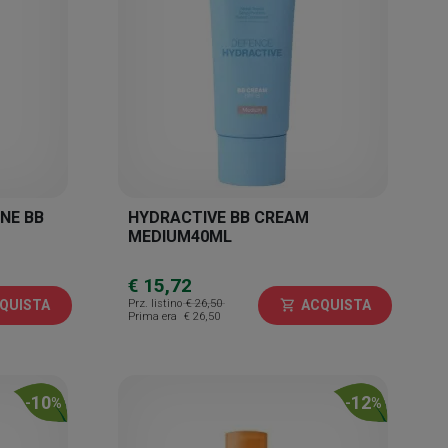
NE BB
HYDRACTIVE BB CREAM
MEDIUM40ML
€ 15,72
Prz. listino
€ 26,50
QUISTA
ACQUISTA
shopping_cart
Prima era
€ 26,50
10
12
-
%
-
%