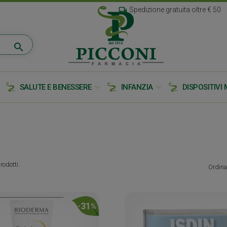
local_shipping
Spedizione gratuita oltre € 50
search
e
expand_more
expand_more
SALUTE E BENESSERE
INFANZIA
DISPOSITIVI 
rodotti.
Ordina
31
-
%