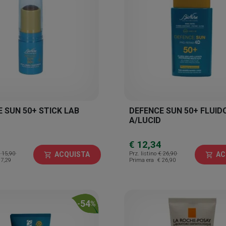
 SUN 50+ STICK LAB
DEFENCE SUN 50+ FLUID
A/LUCID
€ 12,34
 15,90
Prz. listino
€ 26,90
ACQUISTA
AC
shopping_cart
shopping_cart
 7,29
Prima era
€ 26,90
54
-
%