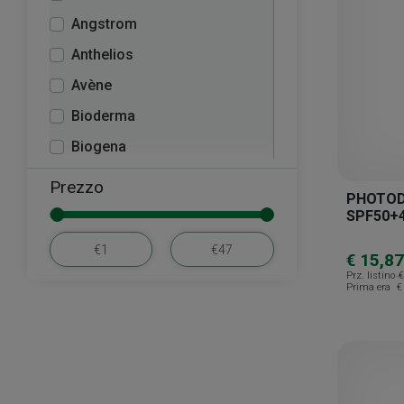
Angstrom
Anthelios
Avène
Bioderma
Biogena
Bionike
Prezzo
PHOTOD
Bionike Defence Sun
SPF50+
Canova
€ 15,87
Carovit
Prz. listino
€
Prima era
€
Caudalie
Ceramol
Cerave
Cieffe Derma