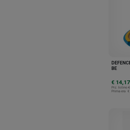
DEFENC
BE
€ 14,17
Prz. listino
€
Prima era
€