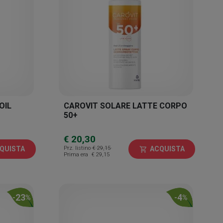
OIL
CAROVIT SOLARE LATTE CORPO
50+
€ 20,30
Prz. listino
€ 29,15
QUISTA
ACQUISTA
shopping_cart
Prima era
€ 29,15
23
4
-
%
-
%