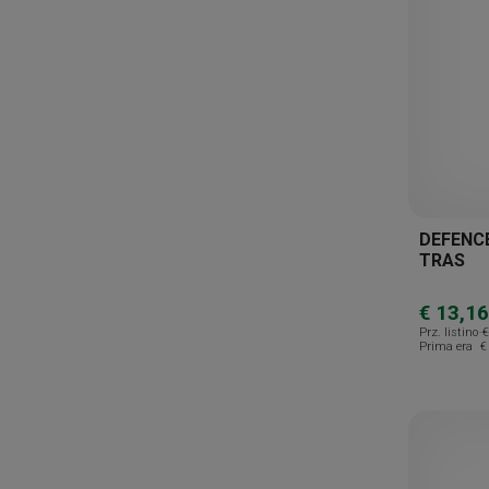
Codex V
Connettivina
Difa Cooper
Eucerin
Galderma
Galenia Skin Care
DEFENCE
General Topics
TRAS
Giuliani
€ 13,16
Heliocare
Prz. listino
€
Prima era
€
Heliocare 360
Immuno Elios
Incarose
Isdin