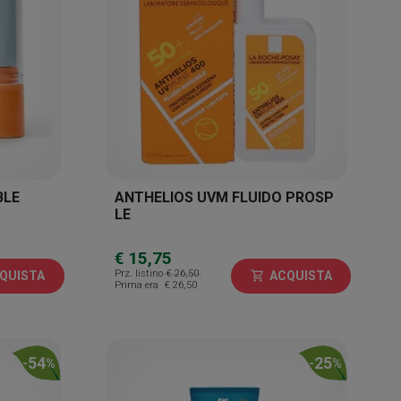
BLE
ANTHELIOS UVM FLUIDO PROSP
LE
€ 15,75
Prz. listino
€ 26,50
QUISTA
ACQUISTA
shopping_cart
Prima era
€ 26,50
54
25
-
%
-
%