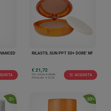
DVANCED
RILASTIL SUN PPT 50+ DORE' NF
€ 21,72
Prz. listino
€ 30,90
QUISTA
ACQUISTA
shopping_cart
Prima era
€ 22,05
2
20
-
%
-
%