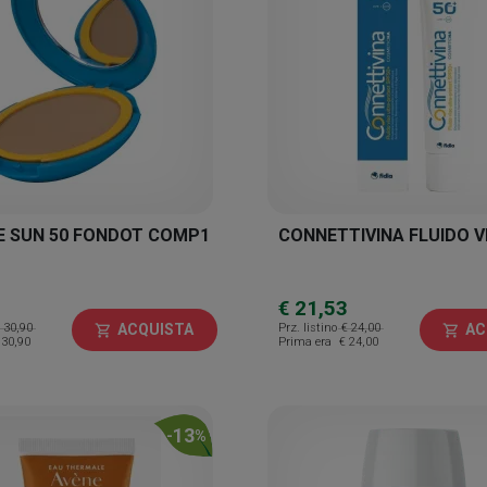
E SUN 50 FONDOT COMP1
CONNETTIVINA FLUIDO V
€ 21,53
 30,90
Prz. listino
€ 24,00
ACQUISTA
AC
shopping_cart
shopping_cart
 30,90
Prima era
€ 24,00
13
-
%