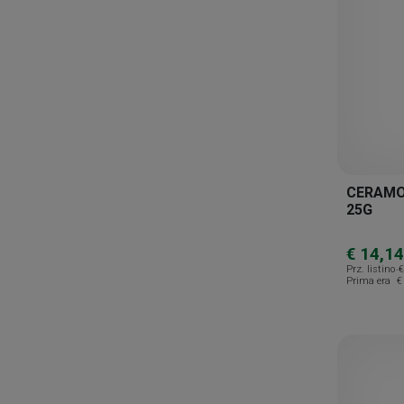
CERAMO
25G
€ 14,14
Prz. listino
€
Prima era
€