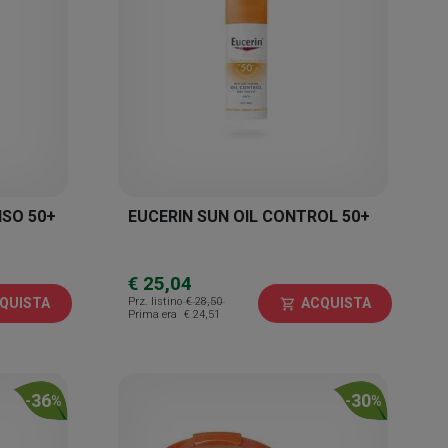
ISO 50+
EUCERIN SUN OIL CONTROL 50+
€ 25,04
Prz. listino
€ 28,50
QUISTA
ACQUISTA
shopping_cart
Prima era
€ 24,51
36
30
-
%
-
%