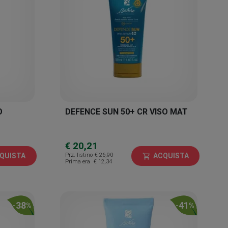
O
DEFENCE SUN 50+ CR VISO MAT
€ 20,21
Prz. listino
€ 26,90
QUISTA
ACQUISTA
shopping_cart
Prima era
€ 12,34
38
41
-
%
-
%