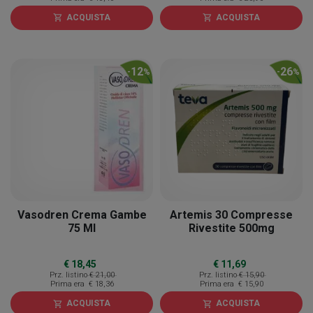
ACQUISTA
ACQUISTA
shopping_cart
shopping_cart
12
26
-
%
-
%
Vasodren Crema Gambe
Artemis 30 Compresse
75 Ml
Rivestite 500mg
€ 18,45
€ 11,69
Prz. listino
€ 21,00
Prz. listino
€ 15,90
Prima era
€ 18,36
Prima era
€ 15,90
ACQUISTA
ACQUISTA
shopping_cart
shopping_cart