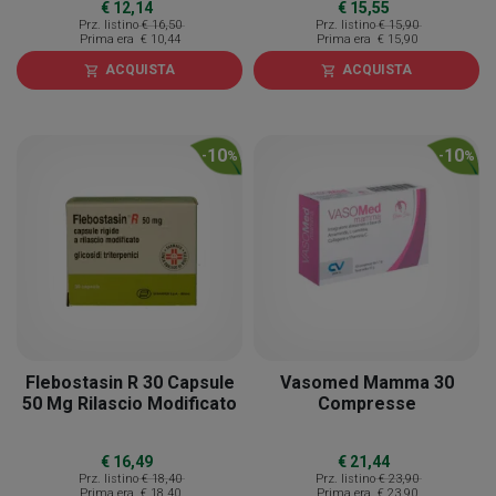
€ 12,14
€ 15,55
Prz. listino
€ 16,50
Prz. listino
€ 15,90
Prima era
€ 10,44
Prima era
€ 15,90
ACQUISTA
ACQUISTA
shopping_cart
shopping_cart
10
10
-
%
-
%
Flebostasin R 30 Capsule
Vasomed Mamma 30
50 Mg Rilascio Modificato
Compresse
€ 16,49
€ 21,44
Prz. listino
€ 18,40
Prz. listino
€ 23,90
Prima era
€ 18,40
Prima era
€ 23,90