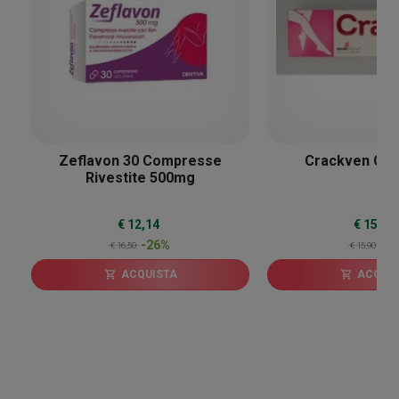
Zeflavon 30 Compresse
Crackven Crio
Rivestite 500mg
€ 12,14
€ 15,55
-26%
-2
€ 16,50
€ 15,90
ACQUISTA
ACQUI
shopping_cart
shopping_cart