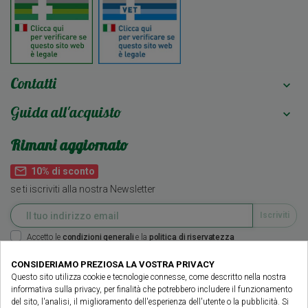
Contatti

Guida all'acquisto

Rimani aggiornato
mail_outline
10% di sconto
se ti iscriviti alla nostra Newsletter
Accetto le
condizioni generali
e la
politica di riservatezza
CONSIDERIAMO PREZIOSA LA VOSTRA PRIVACY
Seguici su
Questo sito utilizza cookie e tecnologie connesse, come descritto nella nostra
informativa sulla privacy, per finalità che potrebbero includere il funzionamento
del sito, l'analisi, il miglioramento dell'esperienza dell'utente o la pubblicità. Si