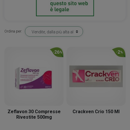
Ordina per:
26
2
-
%
-
%
Zeflavon 30 Compresse
Crackven Crio 150 Ml
Rivestite 500mg