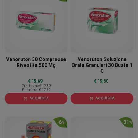
Venoruton 30 Compresse
Venoruton Soluzione
Rivestite 500 Mg
Orale Granulari 30 Buste 1
G
€ 15,69
€ 19,60
Prz. listino
€ 17,80
Prima era
€ 17,80
ACQUISTA
ACQUISTA
shopping_cart
shopping_cart
6
31
-
%
-
%