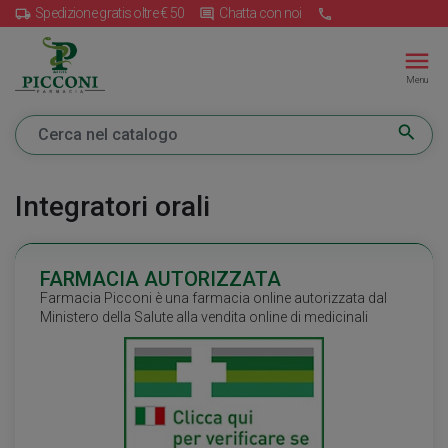
Spedizione gratis oltre € 50
Chatta con noi
local_shipping
insert_comment
call
menu
Menu
search
Integratori orali
FARMACIA AUTORIZZATA
Farmacia Picconi è una farmacia online autorizzata dal
Ministero della Salute alla vendita online di medicinali