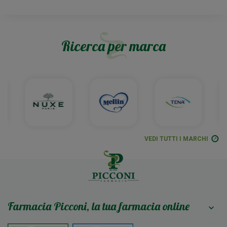
Ricerca per marca
VEDI TUTTI I MARCHI
Farmacia Picconi, la tua farmacia online
