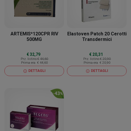
ARTEMIS*120CPR RIV
Elastoven Patch 20 Cerotti
500MG
Transdermici
€ 32,79
€ 20,31
Prz. listino
€ 44,60
Prz. listino
€ 20,90
Prima era
€ 44,60
Prima era
€ 20,90
DETTAGLI
DETTAGLI
info
info
43
-
%