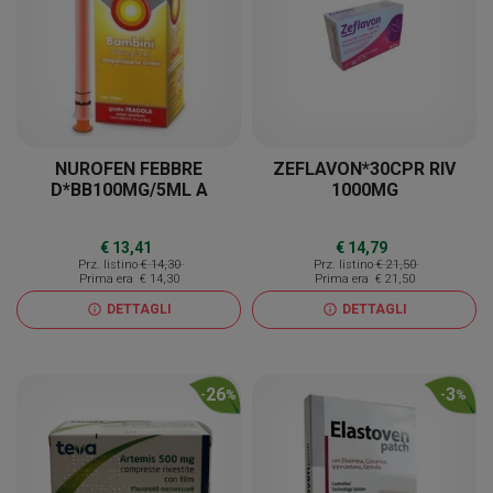
NUROFEN FEBBRE
ZEFLAVON*30CPR RIV
D*BB100MG/5ML A
1000MG
€ 13,41
€ 14,79
Prz. listino
€ 14,30
Prz. listino
€ 21,50
Prima era
€ 14,30
Prima era
€ 21,50
DETTAGLI
DETTAGLI
info
info
26
3
-
%
-
%