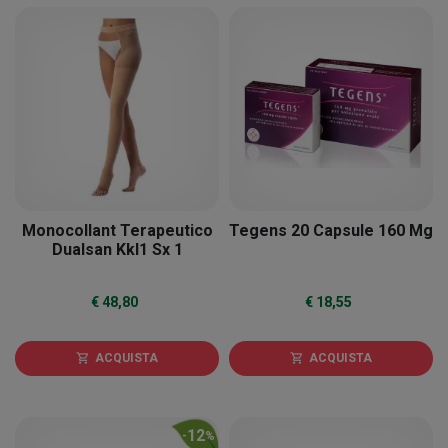
Monocollant Terapeutico
Tegens 20 Capsule 160 Mg
Dualsan Kkl1 Sx 1
€ 48,80
€ 18,55
ACQUISTA
ACQUISTA
shopping_cart
shopping_cart
12
-
%