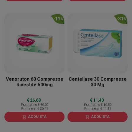
11
31
-
%
-
%
Venoruton 60 Compresse
Centellase 30 Compresse
Rivestite 500mg
30 Mg
€ 26,68
€ 11,40
Prz. listino
€ 30,00
Prz. listino
€ 16,50
Prima era
€ 26,41
Prima era
€ 11,11
ACQUISTA
ACQUISTA
shopping_cart
shopping_cart