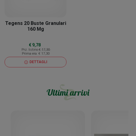
Tegens 20 Buste Granulari
160 Mg
€ 9,78
Prz. listino
€ 17,30
Prima era
€ 17,30
DETTAGLI
info
Ultimi arrivi
26
%