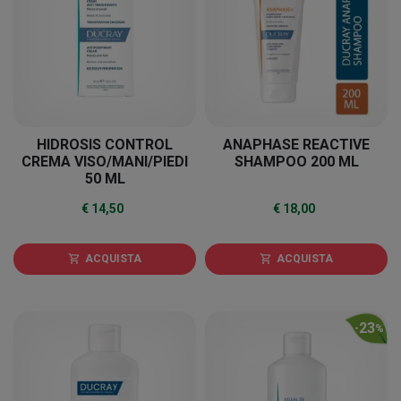
HIDROSIS CONTROL
ANAPHASE REACTIVE
CREMA VISO/MANI/PIEDI
SHAMPOO 200 ML
50 ML
€ 14,50
€ 18,00
ACQUISTA
ACQUISTA
shopping_cart
shopping_cart
23
-
%