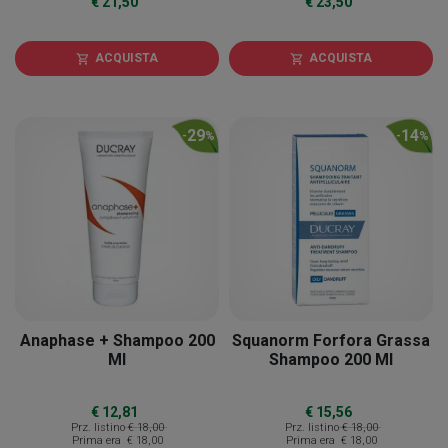
€ 21,50
€ 23,50
ACQUISTA
ACQUISTA
shopping_cart
shopping_cart
29
14
-
%
-
%
Anaphase + Shampoo 200
Squanorm Forfora Grassa
Ml
Shampoo 200 Ml
€ 12,81
€ 15,56
Prz. listino
€ 18,00
Prz. listino
€ 18,00
Prima era
€ 18,00
Prima era
€ 18,00