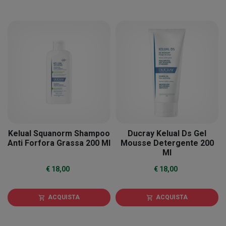
Kelual Squanorm Shampoo
Ducray Kelual Ds Gel
Anti Forfora Grassa 200 Ml
Mousse Detergente 200
Ml
€ 18,00
€ 18,00
ACQUISTA
ACQUISTA
shopping_cart
shopping_cart