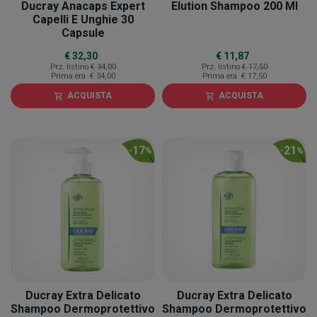
Ducray Anacaps Expert
Elution Shampoo 200 Ml
Capelli E Unghie 30
Capsule
€ 32,30
€ 11,87
Prz. listino
€ 34,00
Prz. listino
€ 17,50
Prima era
€ 34,00
Prima era
€ 17,50
ACQUISTA
ACQUISTA
shopping_cart
shopping_cart
17
21
-
%
-
%
Ducray Extra Delicato
Ducray Extra Delicato
Shampoo Dermoprotettivo
Shampoo Dermoprotettivo