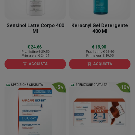
Sensinol Latte Corpo 400
Keracnyl Gel Detergente
Ml
400 Ml
€ 24,66
€ 19,90
Prz. listino
€ 29,50
Prz. listino
€ 23,50
Prima era
€ 24,64
Prima era
€ 19,95
ACQUISTA
ACQUISTA
shopping_cart
shopping_cart
local_shipping
SPEDIZIONE GRATUITA
local_shipping
SPEDIZIONE GRATUITA
5
10
-
%
-
%