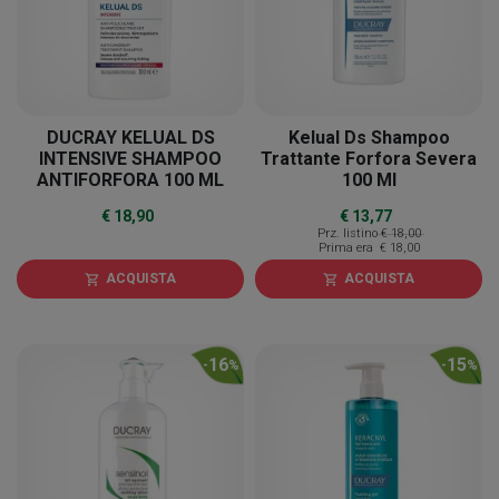
DUCRAY KELUAL DS
Kelual Ds Shampoo
INTENSIVE SHAMPOO
Trattante Forfora Severa
ANTIFORFORA 100 ML
100 Ml
€ 18,90
€ 13,77
Prz. listino
€ 18,00
Prima era
€ 18,00
ACQUISTA
ACQUISTA
shopping_cart
shopping_cart
16
15
-
%
-
%