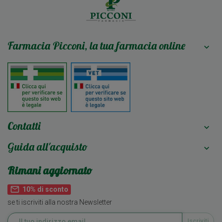
Farmacia Picconi, la tua farmacia online

Contatti

Guida all'acquisto

Rimani aggiornato
mail_outline
10% di sconto
se ti iscriviti alla nostra Newsletter