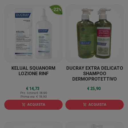
22
-
%
KELUAL SQUANORM
DUCRAY EXTRA DELICATO
LOZIONE RINF
SHAMPOO
DERMOPROTETTIVO
2X400 ML PROMO
€ 14,73
€ 25,90
Prz. listino
€ 18,90
Prima era
€ 18,90
ACQUISTA
ACQUISTA
shopping_cart
shopping_cart