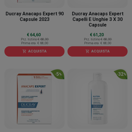
Ducray Anacaps Expert 90
Ducray Anacaps Expert
Capsule 2023
Capelli E Unghie 3 X 30
Capsule
€ 64,60
€ 61,20
Prz. listino
€ 68,00
Prz. listino
€ 68,00
Prima era
€ 68,00
Prima era
€ 68,00
ACQUISTA
ACQUISTA
shopping_cart
shopping_cart
5
32
-
%
-
%