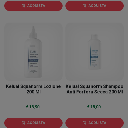
ACQUISTA
ACQUISTA
shopping_cart
shopping_cart
Kelual Squanorm Lozione
Kelual Squanorm Shampoo
200 Ml
Anti Forfora Secca 200 Ml
€ 18,90
€ 18,00
ACQUISTA
ACQUISTA
shopping_cart
shopping_cart