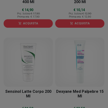
400 Ml
200 Ml
€ 14,90
€ 10,14
Prz. listino
€ 17,90
Prz. listino
€ 12,90
Prima era
€ 17,90
Prima era
€ 12,90
ACQUISTA
ACQUISTA
shopping_cart
shopping_cart
Sensinol Latte Corpo 200
Dexyane Med Palpebre 15
Ml
Ml