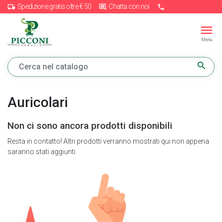
Spedizione gratis oltre € 50
Chatta con noi
local_shipping
insert_comment
call
menu
Menu
search
Auricolari
Non ci sono ancora prodotti disponibili
Resta in contatto! Altri prodotti verranno mostrati qui non appena
saranno stati aggiunti.