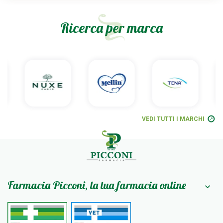
Ricerca per marca
VEDI TUTTI I MARCHI
Farmacia Picconi, la tua farmacia online
