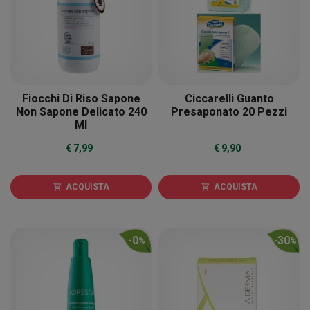
Fiocchi Di Riso Sapone
Ciccarelli Guanto
Non Sapone Delicato 240
Presaponato 20 Pezzi
Ml
€ 7,99
€ 9,90
ACQUISTA
ACQUISTA
shopping_cart
shopping_cart
0
30
-
%
-
%