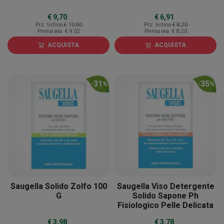
€ 9,70
€ 6,91
Prz. listino
€ 10,90
Prz. listino
€ 8,20
Prima era
€ 9,52
Prima era
€ 8,20
ACQUISTA
ACQUISTA
shopping_cart
shopping_cart
31
35
-
%
-
%
Saugella Solido Zolfo 100
Saugella Viso Detergente
G
Solido Sapone Ph
Fisiologico Pelle Delicata
100 G
€ 3,98
€ 3,78