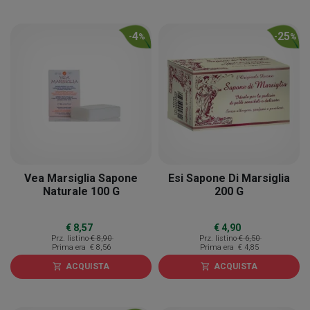
4
25
-
%
-
%
Vea Marsiglia Sapone
Esi Sapone Di Marsiglia
Naturale 100 G
200 G
€ 8,57
€ 4,90
Prz. listino
€ 8,90
Prz. listino
€ 6,50
Prima era
€ 8,56
Prima era
€ 4,85
ACQUISTA
ACQUISTA
shopping_cart
shopping_cart