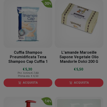
30
-
%
Cuffia Shampoo
L'amande Marseille
Preumidificata Tena
Sapone Vegetale Olio
Shampoo Cap Cuffia 1
Mandorle Dolci 200 G
Pezzo
€ 5,30
€ 5,50
Prz. listino
€ 7,60
Prima era
€ 6,50
ACQUISTA
ACQUISTA
shopping_cart
shopping_cart
14
-
%