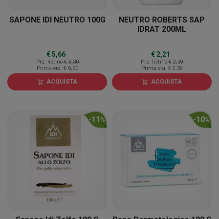
SAPONE IDI NEUTRO 100G
NEUTRO ROBERTS SAP
IDRAT 200ML
€ 5,66
€ 2,21
Prz. listino
€ 6,30
Prz. listino
€ 2,39
Prima era
€ 6,30
Prima era
€ 2,39
ACQUISTA
ACQUISTA
shopping_cart
shopping_cart
11
10
-
%
-
%