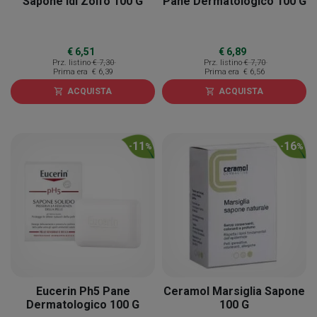
Sapone Idi Zolfo 100 G
Pane Dermatologico 100 G
€ 6,51
€ 6,89
Prz. listino
€ 7,30
Prz. listino
€ 7,70
Prima era
€ 6,39
Prima era
€ 6,56
ACQUISTA
ACQUISTA
shopping_cart
shopping_cart
11
16
-
%
-
%
Eucerin Ph5 Pane
Ceramol Marsiglia Sapone
Dermatologico 100 G
100 G