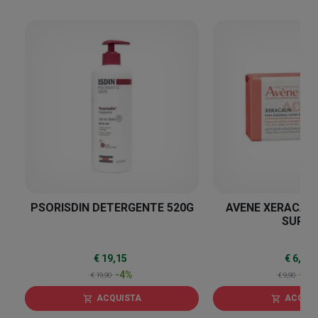
4
%
PSORISDIN DETERGENTE 520G
AVENE XERACAL
SURG
€ 19,15
€ 6,47
-4%
-35
€ 19,90
€ 9,90
ACQUISTA
ACQUI
shopping_cart
shopping_cart