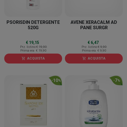
PSORISDIN DETERGENTE
AVENE XERACALM AD
520G
PANE SURGR
€ 19,15
€ 6,47
Prz. listino
€ 19,90
Prz. listino
€ 9,90
Prima era
€ 19,90
Prima era
€ 9,90
ACQUISTA
ACQUISTA
shopping_cart
shopping_cart
10
7
-
%
-
%