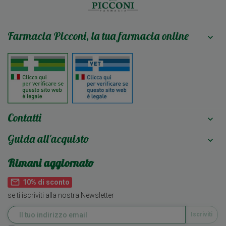
Farmacia Picconi, la tua farmacia online

Contatti

Guida all'acquisto

Rimani aggiornato
mail_outline
10% di sconto
se ti iscriviti alla nostra Newsletter