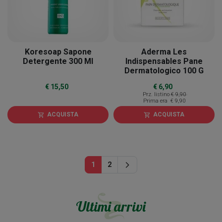
Koresoap Sapone
Aderma Les
Detergente 300 Ml
Indispensables Pane
Dermatologico 100 G
€ 15,50
€ 6,90
Prz. listino
€ 9,90
Prima era
€ 9,90
ACQUISTA
ACQUISTA
shopping_cart
shopping_cart
Successivo
1
2
arrow_forward_ios
Ultimi arrivi