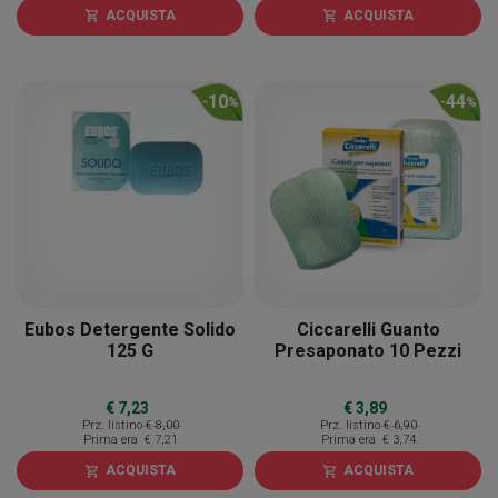
ACQUISTA
ACQUISTA
shopping_cart
shopping_cart
10
44
-
%
-
%
Eubos Detergente Solido
Ciccarelli Guanto
125 G
Presaponato 10 Pezzi
€ 7,23
€ 3,89
Prz. listino
€ 8,00
Prz. listino
€ 6,90
Prima era
€ 7,21
Prima era
€ 3,74
ACQUISTA
ACQUISTA
shopping_cart
shopping_cart