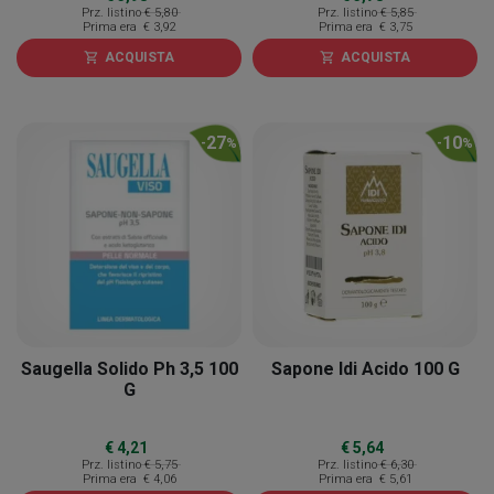
Prz. listino
€ 5,80
Prz. listino
€ 5,85
Prima era
€ 3,92
Prima era
€ 3,75
ACQUISTA
ACQUISTA
shopping_cart
shopping_cart
27
10
-
%
-
%
Saugella Solido Ph 3,5 100
Sapone Idi Acido 100 G
G
€ 4,21
€ 5,64
Prz. listino
€ 5,75
Prz. listino
€ 6,30
Prima era
€ 4,06
Prima era
€ 5,61