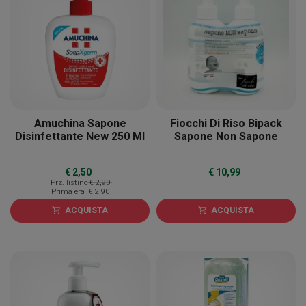
Amuchina Sapone
Fiocchi Di Riso Bipack
Disinfettante New 250 Ml
Sapone Non Sapone
€ 2,50
€ 10,99
Prz. listino
€ 2,90
Prima era
€ 2,90
ACQUISTA
ACQUISTA
shopping_cart
shopping_cart