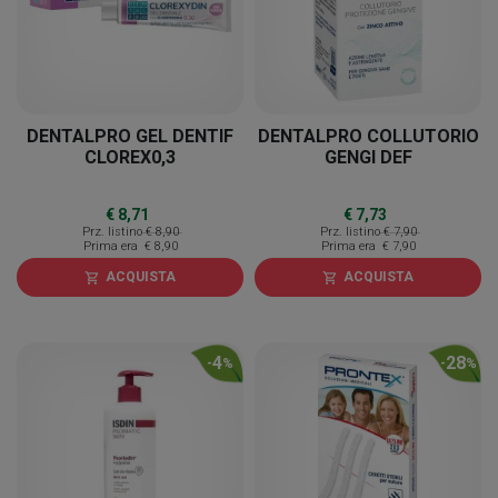
DENTALPRO GEL DENTIF
DENTALPRO COLLUTORIO
CLOREX0,3
GENGI DEF
€ 8,71
€ 7,73
Prz. listino
€ 8,90
Prz. listino
€ 7,90
Prima era
€ 8,90
Prima era
€ 7,90
ACQUISTA
ACQUISTA
shopping_cart
shopping_cart
4
28
-
%
-
%