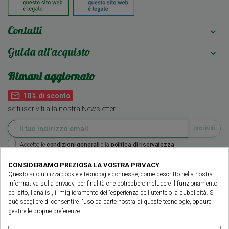
Contatti

Guida all'acquisto

Rimani aggiornato
mail_outline
10% di sconto
se ti iscriviti alla nostra Newsletter
Accetto le
condizioni generali
e la
politica di riservatezza
CONSIDERIAMO PREZIOSA LA VOSTRA PRIVACY
Seguici su
Questo sito utilizza cookie e tecnologie connesse, come descritto nella nostra
informativa sulla privacy, per finalità che potrebbero includere il funzionamento
del sito, l'analisi, il miglioramento dell'esperienza dell'utente o la pubblicità. Si
può scegliere di consentire l'uso da parte nostra di queste tecnologie, oppure
gestire le proprie preferenze.