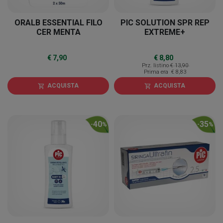
ORALB ESSENTIAL FILO
PIC SOLUTION SPR REP
CER MENTA
EXTREME+
€ 7,90
€ 8,80
Prz. listino
€ 13,90
Prima era
€ 8,83
ACQUISTA
ACQUISTA
shopping_cart
shopping_cart
40
35
-
%
-
%