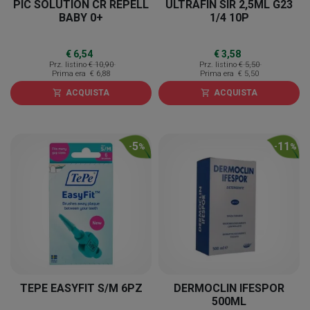
PIC SOLUTION CR REPELL
ULTRAFIN SIR 2,5ML G23
BABY 0+
1/4 10P
€ 6,54
€ 3,58
Prz. listino
€ 10,90
Prz. listino
€ 5,50
Prima era
€ 6,88
Prima era
€ 5,50
ACQUISTA
ACQUISTA
shopping_cart
shopping_cart
5
11
-
%
-
%
TEPE EASYFIT S/M 6PZ
DERMOCLIN IFESPOR
500ML