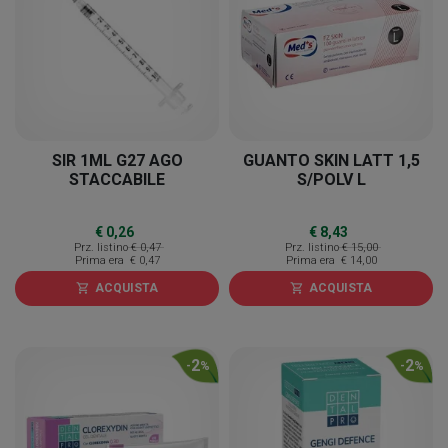
SIR 1ML G27 AGO
GUANTO SKIN LATT 1,5
STACCABILE
S/POLV L
€ 0,26
€ 8,43
Prz. listino
€ 0,47
Prz. listino
€ 15,00
Prima era
€ 0,47
Prima era
€ 14,00
ACQUISTA
ACQUISTA
shopping_cart
shopping_cart
2
2
-
%
-
%