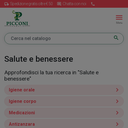
Spedizione gratis oltre € 50
Chatta con noi
local_shipping
insert_comment
call
menu
Menu
search
Salute e benessere
Approfondisci la tua ricerca in "Salute e
benessere"
Igiene orale
Igiene corpo
Medicazioni
Antizanzara