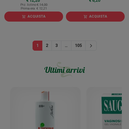
€ 12,20
€ 6,20
Prz. listino
€ 14,00
Prima era
€ 12,21
ACQUISTA
ACQUISTA
shopping_cart
shopping_cart
Successivo
1
2
3
…
105
arrow_forward_ios
Ultimi arrivi
16
%