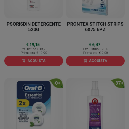
PSORISDIN DETERGENTE
PRONTEX STITCH STRIPS
520G
6X75 6PZ
€ 19,15
€ 6,47
Prz. listino
€ 19,90
Prz. listino
€ 9,00
Prima era
€ 19,90
Prima era
€ 9,00
ACQUISTA
ACQUISTA
shopping_cart
shopping_cart
0
37
-
%
-
%