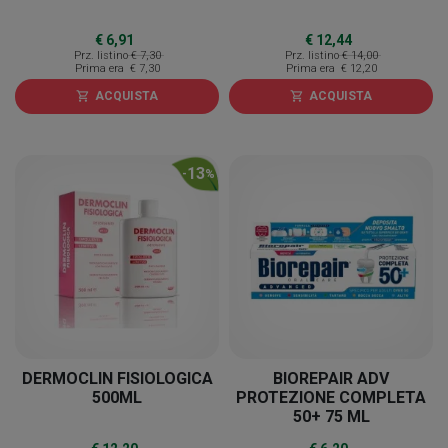
€ 6,91
€ 12,44
Prz. listino
€ 7,30
Prz. listino
€ 14,00
Prima era
€ 7,30
Prima era
€ 12,20
ACQUISTA
ACQUISTA
shopping_cart
shopping_cart
13
-
%
DERMOCLIN FISIOLOGICA
BIOREPAIR ADV
500ML
PROTEZIONE COMPLETA
50+ 75 ML