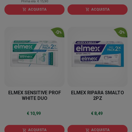
Prima era
€ 15,90
ACQUISTA
ACQUISTA
shopping_cart
shopping_cart
0
0
-
%
-
%
ELMEX SENSITIVE PROF
ELMEX RIPARA SMALTO
WHITE DUO
2PZ
€ 10,99
€ 8,49
ACQUISTA
ACQUISTA
shopping_cart
shopping_cart