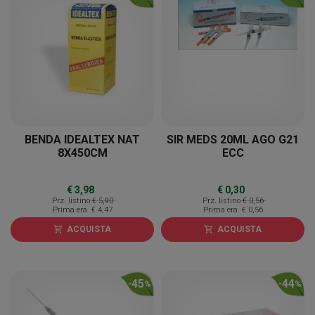
BENDA IDEALTEX NAT
SIR MEDS 20ML AGO G21
8X450CM
ECC
€ 3,98
€ 0,30
Prz. listino
€ 5,90
Prz. listino
€ 0,56
Prima era
€ 4,47
Prima era
€ 0,56
ACQUISTA
ACQUISTA
shopping_cart
shopping_cart
45
44
-
%
-
%