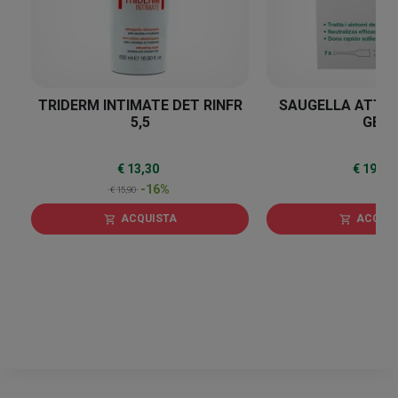
TRIDERM INTIMATE DET RINFR
SAUGELLA ATTIV
5,5
GEL
€ 13,30
€ 19,35
-16%
€ 15,90
ACQUISTA
ACQUI
shopping_cart
shopping_cart