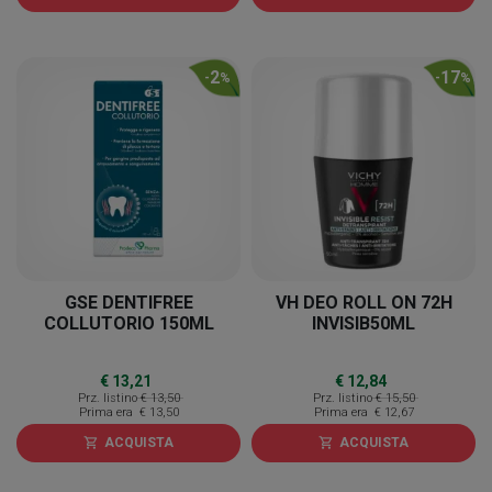
2
17
-
%
-
%
GSE DENTIFREE
VH DEO ROLL ON 72H
COLLUTORIO 150ML
INVISIB50ML
€ 13,21
€ 12,84
Prz. listino
€ 13,50
Prz. listino
€ 15,50
Prima era
€ 13,50
Prima era
€ 12,67
ACQUISTA
ACQUISTA
shopping_cart
shopping_cart