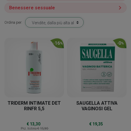
Benessere sessuale
Ordina per:
16
0
-
%
-
%
TRIDERM INTIMATE DET
SAUGELLA ATTIVA
RINFR 5,5
VAGINOSI GEL
€ 13,30
€ 19,35
Prz. listino
€ 15,90