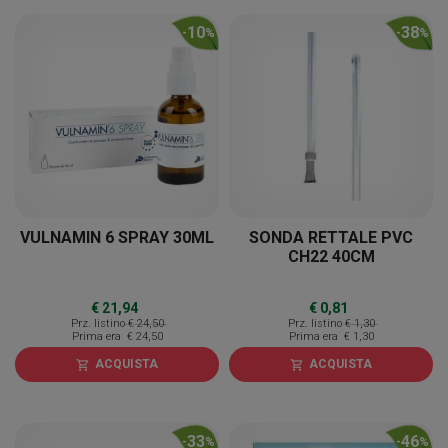
10
38
-
%
-
%
VULNAMIN 6 SPRAY 30ML
SONDA RETTALE PVC
CH22 40CM
€ 21,94
€ 0,81
Prz. listino
€ 24,50
Prz. listino
€ 1,30
Prima era
€ 24,50
Prima era
€ 1,30
ACQUISTA
ACQUISTA
shopping_cart
shopping_cart
33
46
-
%
-
%