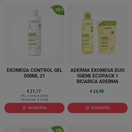
15
-
%
EXOMEGA CONTROL GEL
ADERMA EXOMEGA DUO
500ML 21
IGIENE ECOPACK 1
RICARICA ADERMA
EXOMEGAOLIO 500 ML + 1
€ 21,17
€ 24,90
ADERMA EXOMEGA
Prz. listino
€ 24,90
CONTROL OLIO 500 ML
Prima era
€ 20,69
ACQUISTA
ACQUISTA
shopping_cart
shopping_cart
18
-
%