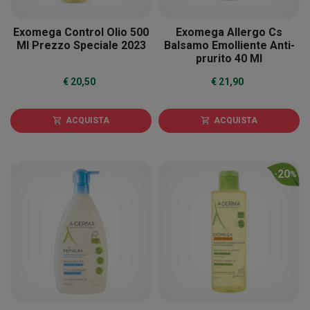
Exomega Control Olio 500
Exomega Allergo Cs
Ml Prezzo Speciale 2023
Balsamo Emolliente Anti-
prurito 40 Ml
€ 20,50
€ 21,90
ACQUISTA
ACQUISTA
shopping_cart
shopping_cart
20
-
%