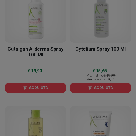
Cutalgan A-derma Spray
Cytelium Spray 100 Ml
100 Ml
€ 19,90
€ 15,65
Prz. listino
€ 19,90
Prima era
€ 19,90
ACQUISTA
ACQUISTA
shopping_cart
shopping_cart