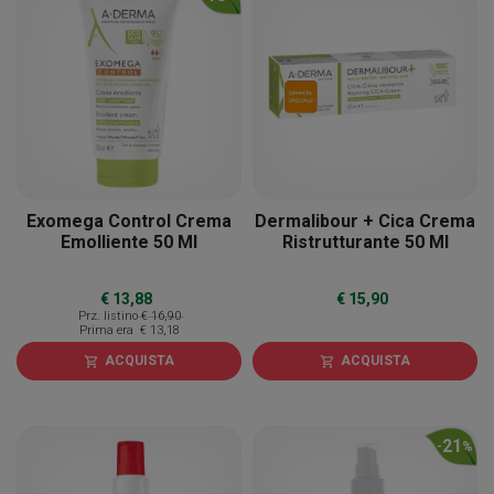
Exomega Control Crema
Dermalibour + Cica Crema
Emolliente 50 Ml
Ristrutturante 50 Ml
€ 13,88
€ 15,90
Prz. listino
€ 16,90
Prima era
€ 13,18
ACQUISTA
ACQUISTA
shopping_cart
shopping_cart
21
-
%