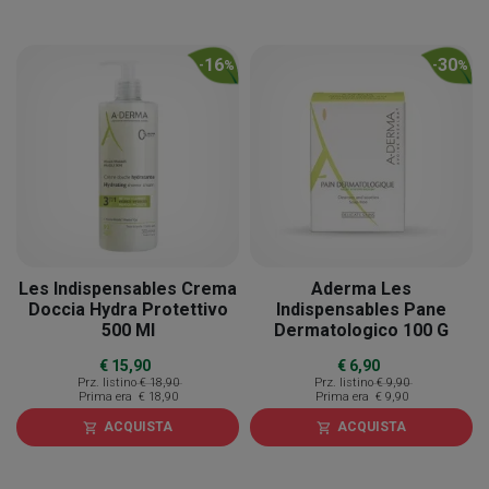
16
30
-
%
-
%
Les Indispensables Crema
Aderma Les
Doccia Hydra Protettivo
Indispensables Pane
500 Ml
Dermatologico 100 G
€ 15,90
€ 6,90
Prz. listino
€ 18,90
Prz. listino
€ 9,90
Prima era
€ 18,90
Prima era
€ 9,90
ACQUISTA
ACQUISTA
shopping_cart
shopping_cart