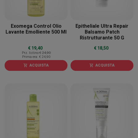
Exomega Control Olio
Epitheliale Ultra Repair
Lavante Emolliente 500 Ml
Balsamo Patch
Ristrutturante 50 G
€ 19,40
€ 18,50
Prz. listino
€ 24,90
Prima era
€ 24,90
ACQUISTA
ACQUISTA
shopping_cart
shopping_cart