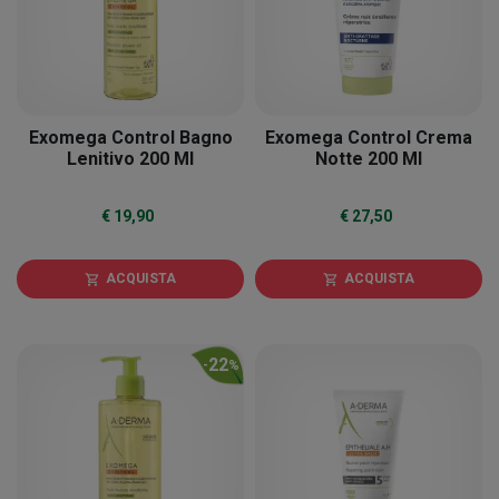
Exomega Control Bagno
Exomega Control Crema
Lenitivo 200 Ml
Notte 200 Ml
€ 19,90
€ 27,50
ACQUISTA
ACQUISTA
shopping_cart
shopping_cart
22
-
%