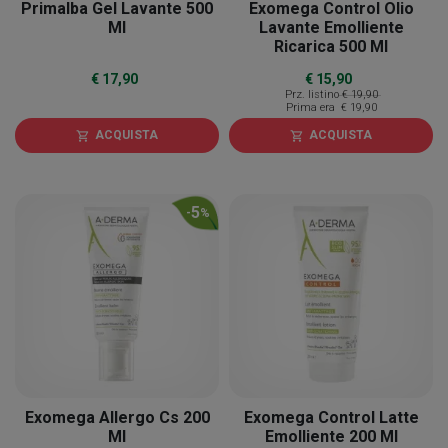
Primalba Gel Lavante 500
Exomega Control Olio
Ml
Lavante Emolliente
Ricarica 500 Ml
€ 17,90
€ 15,90
Prz. listino
€ 19,90
Prima era
€ 19,90
ACQUISTA
ACQUISTA
shopping_cart
shopping_cart
5
-
%
Exomega Allergo Cs 200
Exomega Control Latte
Ml
Emolliente 200 Ml