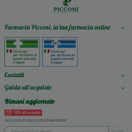
Farmacia Picconi, la tua farmacia online

Contatti

Guida all'acquisto

Rimani aggiornato
mail_outline
10% di sconto
se ti iscriviti alla nostra Newsletter