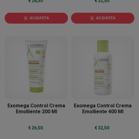
€ 26,50
€ 32,50
ACQUISTA
ACQUISTA
shopping_cart
shopping_cart
Exomega Control Crema
Exomega Control Crema
Emolliente 200 Ml
Emolliente 400 Ml
€ 26,50
€ 32,50