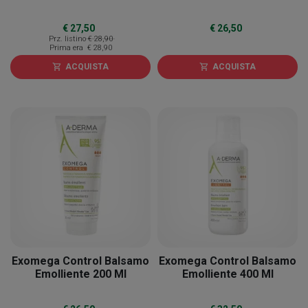
€ 27,50
€ 26,50
Prz. listino
€ 28,90
Prima era
€ 28,90
ACQUISTA
ACQUISTA
shopping_cart
shopping_cart
Exomega Control Balsamo
Exomega Control Balsamo
Emolliente 200 Ml
Emolliente 400 Ml