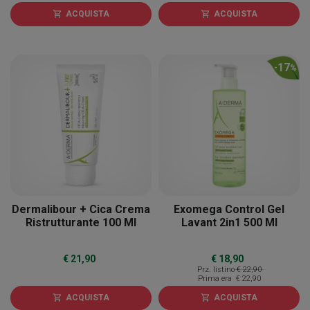
ACQUISTA
ACQUISTA
shopping_cart
shopping_cart
17
-
%
Dermalibour + Cica Crema
Exomega Control Gel
Ristrutturante 100 Ml
Lavant 2in1 500 Ml
€ 21,90
€ 18,90
Prz. listino
€ 22,90
Prima era
€ 22,90
ACQUISTA
ACQUISTA
shopping_cart
shopping_cart