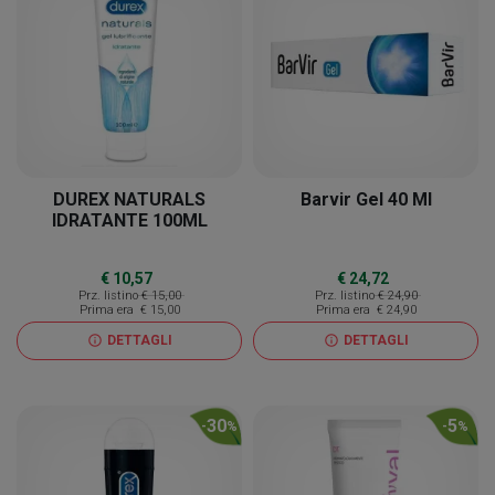
DUREX NATURALS
Barvir Gel 40 Ml
IDRATANTE 100ML
€ 10,57
€ 24,72
Prz. listino
€ 15,00
Prz. listino
€ 24,90
Prima era
€ 15,00
Prima era
€ 24,90
DETTAGLI
DETTAGLI
info
info
30
5
-
%
-
%