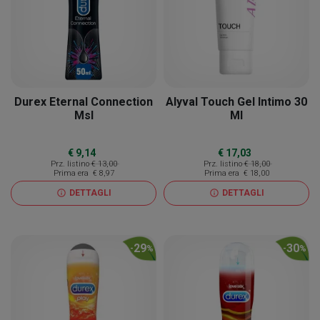
Durex Eternal Connection
Alyval Touch Gel Intimo 30
Msl
Ml
€ 9,14
€ 17,03
Prz. listino
€ 13,00
Prz. listino
€ 18,00
Prima era
€ 8,97
Prima era
€ 18,00
DETTAGLI
DETTAGLI
info
info
29
30
-
%
-
%