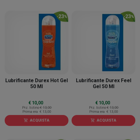
23
23
-
%
-
%
Lubrificante Durex Hot Gel
Lubrificante Durex Feel
50 Ml
Gel 50 Ml
€ 10,00
€ 10,00
Prz. listino
€ 13,00
Prz. listino
€ 13,00
Prima era
€ 13,00
Prima era
€ 13,00
ACQUISTA
ACQUISTA
shopping_cart
shopping_cart