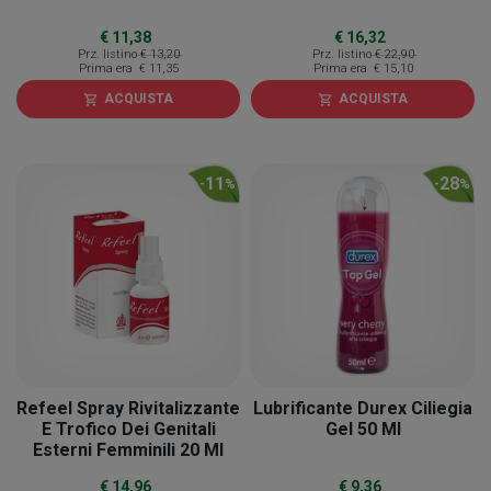
€ 11,38
€ 16,32
Prz. listino
€ 13,20
Prz. listino
€ 22,90
Prima era
€ 11,35
Prima era
€ 15,10
ACQUISTA
ACQUISTA
shopping_cart
shopping_cart
11
28
-
%
-
%
Refeel Spray Rivitalizzante
Lubrificante Durex Ciliegia
E Trofico Dei Genitali
Gel 50 Ml
Esterni Femminili 20 Ml
€ 14,96
€ 9,36