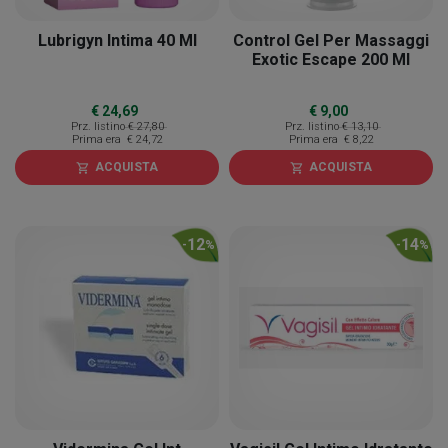
Lubrigyn Intima 40 Ml
Control Gel Per Massaggi
Exotic Escape 200 Ml
€ 24,69
€ 9,00
Prz. listino
€ 27,80
Prz. listino
€ 13,10
Prima era
€ 24,72
Prima era
€ 8,22
ACQUISTA
ACQUISTA
shopping_cart
shopping_cart
12
14
-
%
-
%