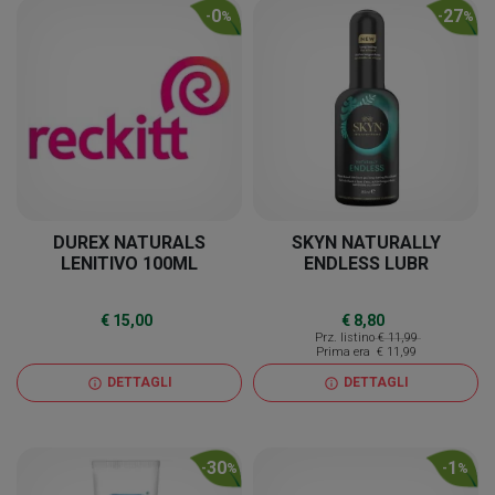
0
27
-
%
-
%
DUREX NATURALS
SKYN NATURALLY
LENITIVO 100ML
ENDLESS LUBR
€ 15,00
€ 8,80
Prz. listino
€ 11,99
Prima era
€ 11,99
DETTAGLI
DETTAGLI
info
info
30
1
-
%
-
%