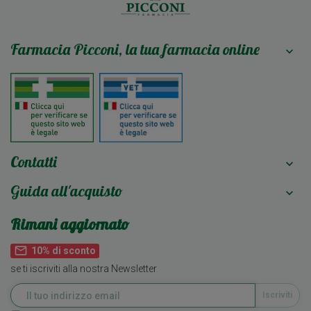
Farmacia Picconi, la tua farmacia online

Contatti

Guida all'acquisto

Rimani aggiornato
mail_outline
10% di sconto
se ti iscriviti alla nostra Newsletter