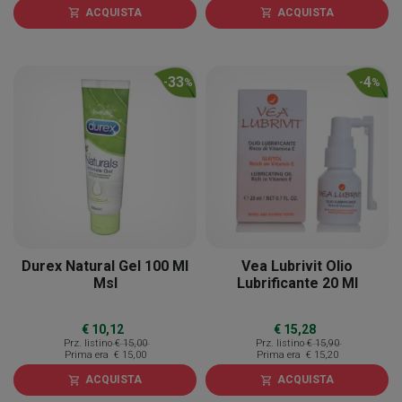
ACQUISTA
ACQUISTA
shopping_cart
shopping_cart
33
4
-
%
-
%
Durex Natural Gel 100 Ml
Vea Lubrivit Olio
Msl
Lubrificante 20 Ml
€ 10,12
€ 15,28
Prz. listino
€ 15,00
Prz. listino
€ 15,90
Prima era
€ 15,00
Prima era
€ 15,20
ACQUISTA
ACQUISTA
shopping_cart
shopping_cart