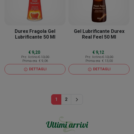
Durex Fragola Gel
Gel Lubrificante Durex
Lubrificante 50 Ml
Real Feel 50 Ml
€ 9,20
€ 9,12
Prz. listino
€ 13,00
Prz. listino
€ 13,00
Prima era
€ 9,06
Prima era
€ 13,00
DETTAGLI
DETTAGLI
info
info
Successivo
1
2
arrow_forward_ios
Ultimi arrivi