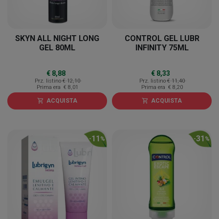
SKYN ALL NIGHT LONG
CONTROL GEL LUBR
GEL 80ML
INFINITY 75ML
€ 8,88
€ 8,33
Prz. listino
€ 12,10
Prz. listino
€ 11,40
Prima era
€ 8,01
Prima era
€ 8,20
ACQUISTA
ACQUISTA
shopping_cart
shopping_cart
11
31
-
%
-
%