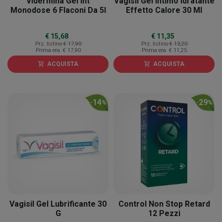
Vidermina Gel Int
Vagisil Gel Intimo Idratante
Monodose 6 Flaconi Da 5l
Effetto Calore 30 Ml
€ 15,68
€ 11,35
Prz. listino
€ 17,90
Prz. listino
€ 13,20
Prima era
€ 17,90
Prima era
€ 11,25
ACQUISTA
ACQUISTA
shopping_cart
shopping_cart
14
29
-
%
-
%
Vagisil Gel Lubrificante 30
Control Non Stop Retard
G
12 Pezzi