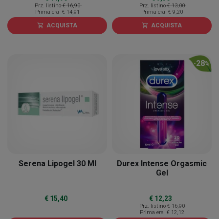
Prz. listino
€ 16,90
Prz. listino
€ 13,00
Prima era
€ 14,91
Prima era
€ 9,20
ACQUISTA
ACQUISTA
shopping_cart
shopping_cart
28
-
%
Serena Lipogel 30 Ml
Durex Intense Orgasmic
Gel
€ 15,40
€ 12,23
Prz. listino
€ 16,90
Prima era
€ 12,12