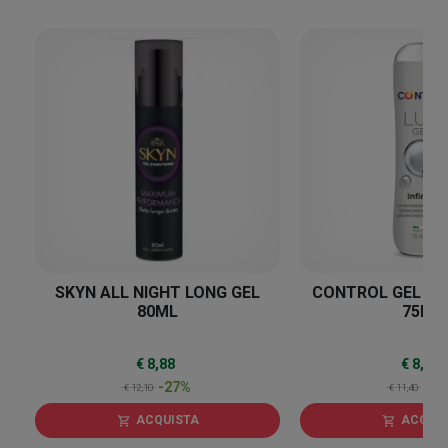
27
%
SKYN ALL NIGHT LONG GEL
CONTROL GEL LUB
80ML
75ML
€ 8,88
€ 8,33
-27%
-2
€ 12,10
€ 11,40
ACQUISTA
ACQUI
shopping_cart
shopping_cart