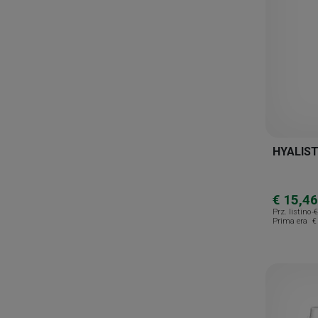
Medifarm
Medigì pharma
Medivis
Mediwhite
Melcalin
Mesofarma
HYALIST
Metagenics
Montefarmaco
€ 15,46
Prz. listino
€
Multicentrum
Prima era
€
New Nordic
Ntc
Octilia
Offhealth