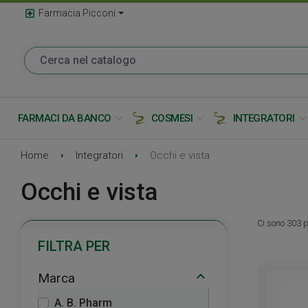
local_hospital
Farmacia Picconi
expand_more
expand_more
expand_mor
FARMACI DA BANCO
COSMESI
INTEGRATORI
Home
Integratori
Occhi e vista
Occhi e vista
Ci sono 303 p
FILTRA PER
Marca
A. B. Pharm