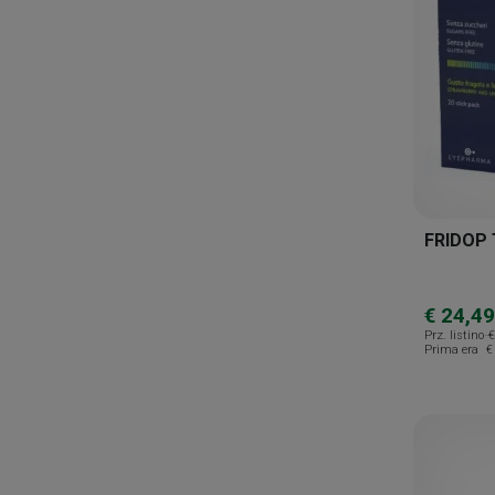
Corobios
Difarmed
Dine
Dmg Italia
Doc Generici
Dompè
FRIDOP 
Epitech
Erbozeta
€ 24,49
Eumill
Prz. listino
€
Prima era
€
Euphralia
Eurospital
Eyepharma
Falqui