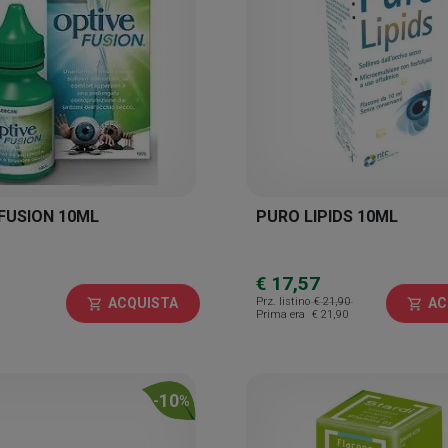
FUSION 10ML
PURO LIPIDS 10ML
€ 17,57
Prz. listino
€ 21,90
ACQUISTA
AC
shopping_cart
shopping_cart
Prima era
€ 21,90
10
-
%