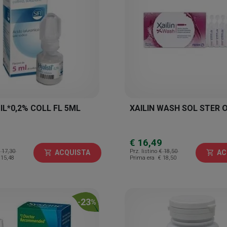
IL*0,2% COLL FL 5ML
XAILIN WASH SOL STER 
€ 16,49
 17,30
Prz. listino
€ 18,50
ACQUISTA
AC
shopping_cart
shopping_cart
 15,48
Prima era
€ 18,50
23
-
%