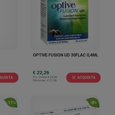
OPTIVE FUSION UD 30FLAC 0,4ML
€ 22,26
Prz. listino
€ 25,00
QUISTA
ACQUISTA
shopping_cart
Prima era
€ 21,96
11
0
-
%
-
%