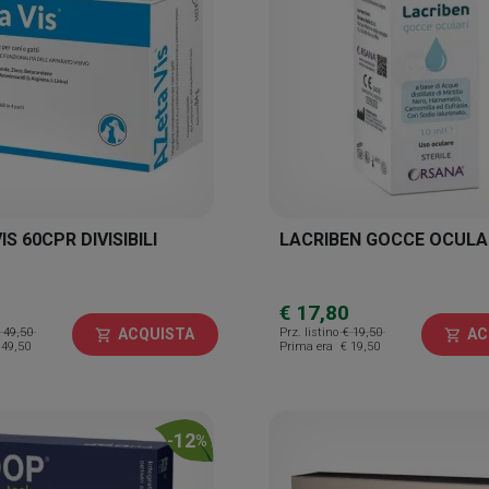
S 60CPR DIVISIBILI
LACRIBEN GOCCE OCULA
€ 17,80
 49,50
Prz. listino
€ 19,50
ACQUISTA
AC
shopping_cart
shopping_cart
 49,50
Prima era
€ 19,50
12
-
%