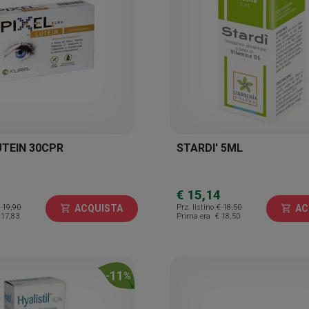
UTEIN 30CPR
STARDI' 5ML
€ 15,14
 19,90
Prz. listino
€ 18,50
ACQUISTA
AC
shopping_cart
shopping_cart
 17,83
Prima era
€ 18,50
11
-
%