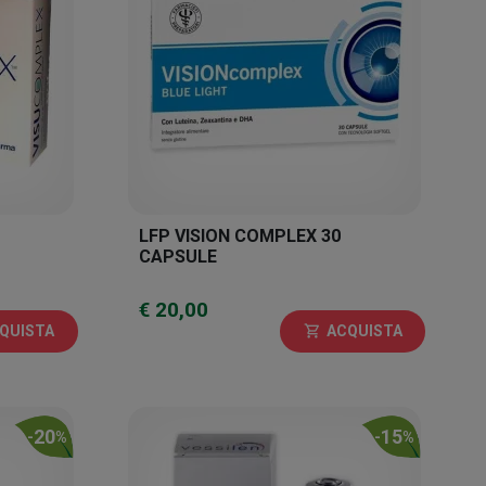
LFP VISION COMPLEX 30
CAPSULE
€ 20,00
QUISTA
ACQUISTA
shopping_cart
20
15
-
%
-
%