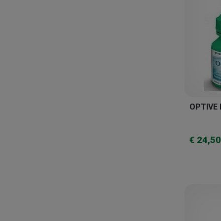
Farmac-zabban
Farma Group
Farmaplus
Farmigea
Farmitalia
Fb Vision
Fidia Farmaceutici
OPTIVE 
Genetic
Gruppo Amelfarma
€ 24,50
Heel
Humana
Icopiuma
Idi Pharma