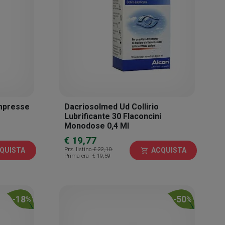
ompresse
Dacriosolmed Ud Collirio
Lubrificante 30 Flaconcini
Monodose 0,4 Ml
€ 19,77
Prz. listino
€ 22,10
QUISTA
ACQUISTA
shopping_cart
Prima era
€ 19,59
18
50
-
%
-
%