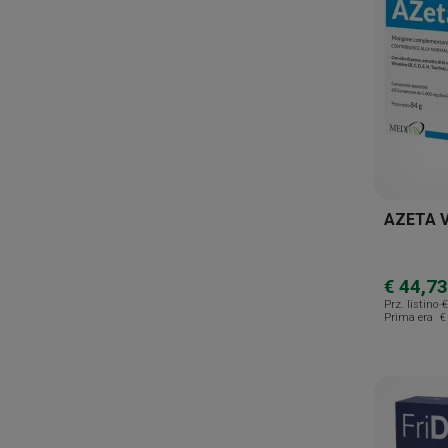
Biocure
Biodelta
Biodue
Biofta
Bionativa
Bios Line
AZETA VI
Biotrading
Boiron
€ 44,73
Bruschettini
Prz. listino
€
Prima era
€
Cemon
Ceramol
Cetra Pharma
Contacta