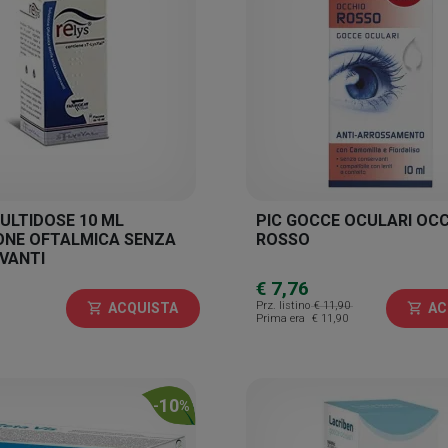
ULTIDOSE 10 ML
PIC GOCCE OCULARI OC
ONE OFTALMICA SENZA
ROSSO
VANTI
€ 7,76
Prz. listino
€ 11,90
ACQUISTA
AC
shopping_cart
shopping_cart
Prima era
€ 11,90
10
-
%