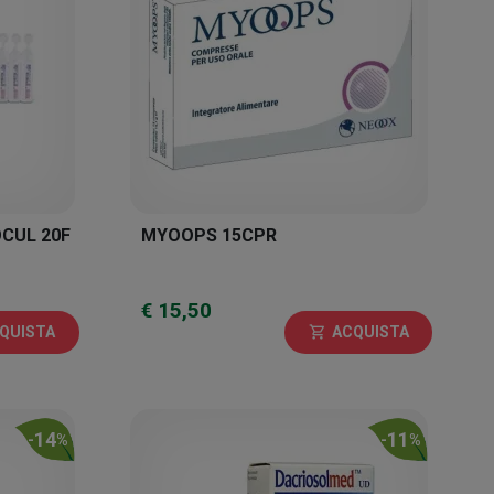
OCUL 20F
MYOOPS 15CPR
€ 15,50
QUISTA
ACQUISTA
shopping_cart
14
11
-
%
-
%