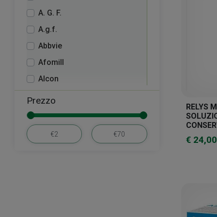
A. G. F.
A.g.f.
Abbvie
Afomill
Alcon
Alfa Intes
Prezzo
RELYS M
Aliveda
SOLUZI
CONSER
Allergan
€ 24,00
Amelcur
Angelini
Anseris Farma
Aurora Biofarma
Bausch + Lomb