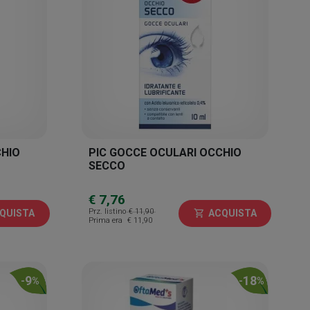
CHIO
PIC GOCCE OCULARI OCCHIO
SECCO
€ 7,76
Prz. listino
€ 11,90
QUISTA
ACQUISTA
shopping_cart
Prima era
€ 11,90
9
18
-
%
-
%