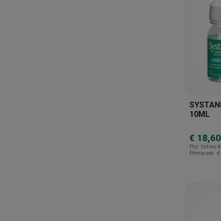
Oftalpharma
Omega Pharma
Omegor
Omikron
Omnivision
Ophtagon
SYSTAN
Orsana
10ML
Pediatrica
€ 18,60
Pikdare
Prz. listino
€
Prima era
€
Polifarma
Sanavita
Sanitpharma
Santen