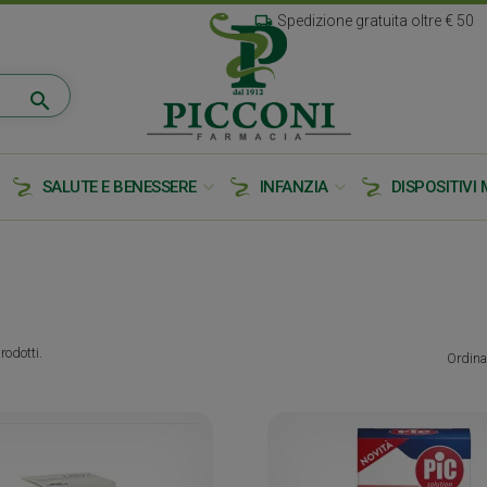
local_shipping
Spedizione gratuita oltre € 50
search
e
expand_more
expand_more
SALUTE E BENESSERE
INFANZIA
DISPOSITIVI 
rodotti.
Ordina