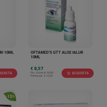
RI 10ML
OFTAMED'S GTT ALOE IALUR
10ML
€ 8,57
Prz. listino
€ 10,50
QUISTA
ACQUISTA
shopping_cart
Prima era
€ 10,50
15
-
%