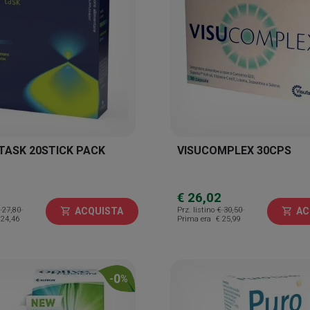
TASK 20STICK PACK
VISUCOMPLEX 30CPS
€ 26,02
 27,80
Prz. listino
€ 30,50
ACQUISTA
AC
shopping_cart
shopping_cart
 24,46
Prima era
€ 25,99
0
-
%