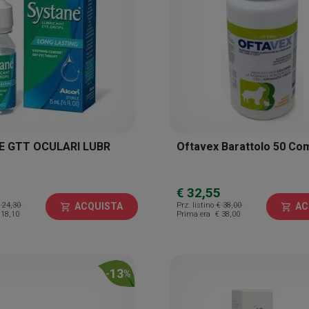
E GTT OCULARI LUBR
Oftavex Barattolo 50 C
€ 32,55
 24,30
Prz. listino
€ 38,00
ACQUISTA
AC
shopping_cart
shopping_cart
 18,10
Prima era
€ 38,00
13
-
%