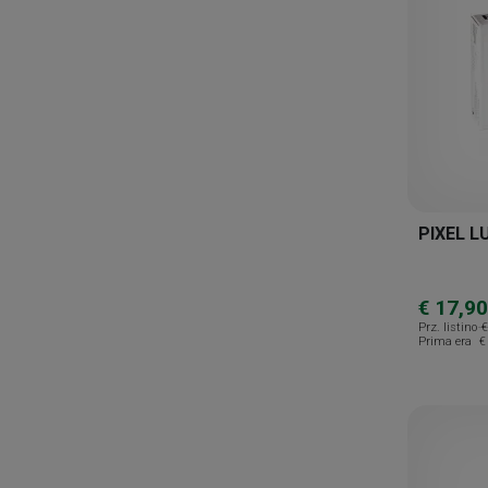
Isomar
Istituto Ganassini
Johnson & Johnson
Kura
Laborest
Leman Pharm
Lemuria
PIXEL L
Liberfarma
Linea Act
€ 17,90
Prz. listino
€
Longlife
Prima era
€
Massigen
Master-aid
Meda Pharma
Medibase