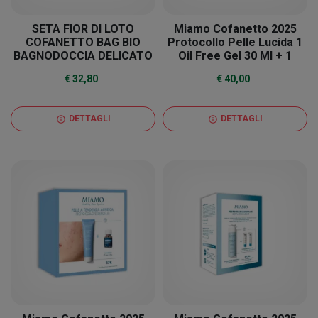
SETA FIOR DI LOTO
Miamo Cofanetto 2025
COFANETTO BAG BIO
Protocollo Pelle Lucida 1
BAGNODOCCIA DELICATO
Oil Free Gel 30 Ml + 1
ALL'OLIO DI OLIVA BIO +
Blotting Paper
€ 32,80
€ 40,00
BIO CREMA FLUIDA CORPO
ALL'OLIO DI OLIVA BIO
DETTAGLI
DETTAGLI
info
info