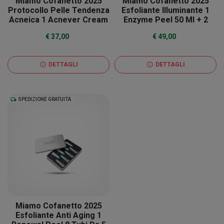
Miamo Cofanetto 2025
Miamo Cofanetto 2025
Protocollo Pelle Tendenza
Esfoliante Illuminante 1
Acneica 1 Acnever Cream
Enzyme Peel 50 Ml + 2
50 Ml + 1 Skin Detox 60
Renewal Peel 5 Ml
€ 37,00
€ 49,00
Capsule
Omaggio
DETTAGLI
DETTAGLI
info
info
local_shipping
SPEDIZIONE GRATUITA
Miamo Cofanetto 2025
Esfoliante Anti Aging 1