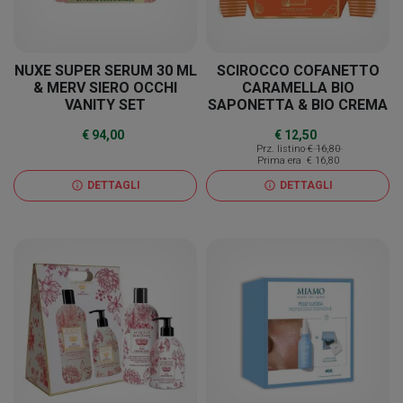
NUXE SUPER SERUM 30 ML
SCIROCCO COFANETTO
& MERV SIERO OCCHI
CARAMELLA BIO
VANITY SET
SAPONETTA & BIO CREMA
MANICON OLIO DI OLIVA
€ 94,00
€ 12,50
BIO
Prz. listino
€ 16,80
Prima era
€ 16,80
DETTAGLI
DETTAGLI
info
info