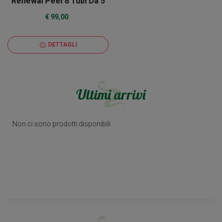
Renewal Peel 8 Tubi Da 5
Ml + 2 Renewal Peel 5 Ml
€ 99,00
Omaggio
DETTAGLI
info
Ultimi arrivi
Non ci sono prodotti disponibili