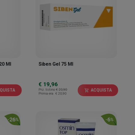
20 Ml
Siben Gel 75 Ml
€ 19,96
Prz. listino
€ 20,90
QUISTA
ACQUISTA
shopping_cart
Prima era
€ 20,90
26
6
-
%
-
%