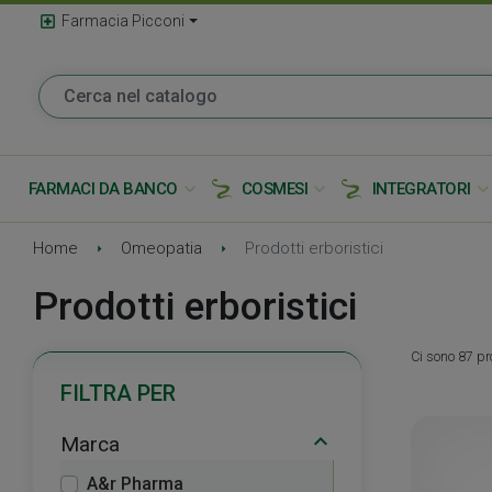
local_hospital
Farmacia Picconi
expand_more
expand_more
expand_mor
FARMACI DA BANCO
COSMESI
INTEGRATORI
Home
Omeopatia
Prodotti erboristici
Prodotti erboristici
Ci sono 87 pro
FILTRA PER
Marca
A&r Pharma