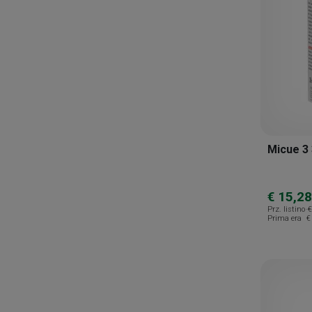
Tuscopharm
Unifarco
Uriage
Virginiana
Micue 3
€ 15,28
Prz. listino
€
Prima era
€