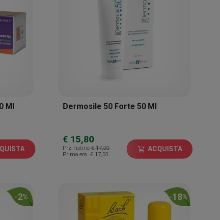
0 Ml
Dermosile 50 Forte 50 Ml
€ 15,80
Prz. listino
€ 17,00
QUISTA
ACQUISTA
shopping_cart
Prima era
€ 17,00
2
18
-
%
-
%