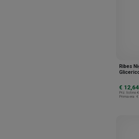
Ribes N
Gliceric
€ 12,64
Prz. listino
€
Prima era
€