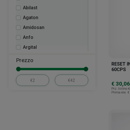
Abilast
Agaton
Amidosan
Anfo
Argital
Bach
Prezzo
RESET 
Biogena
60CPS
Biogroup
€ 30,06
Bionike
Prz. listino
€
Prima era
€
Braderm
Budetta Farma
Canova
Cattier