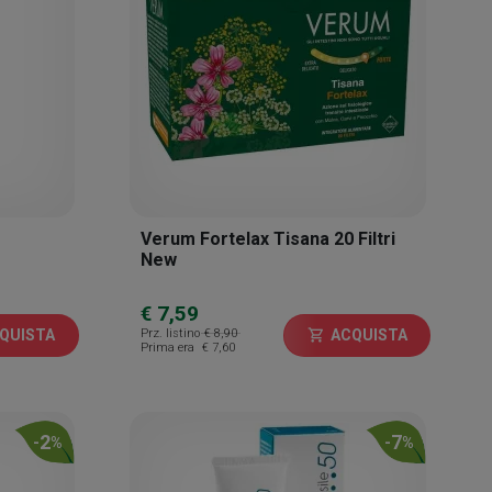
Verum Fortelax Tisana 20 Filtri
New
€ 7,59
Prz. listino
€ 8,90
QUISTA
ACQUISTA
shopping_cart
Prima era
€ 7,60
2
7
-
%
-
%