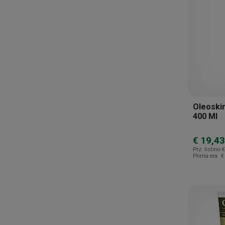
Oleoski
400 Ml
€ 19,43
Prz. listino
€
Prima era
€