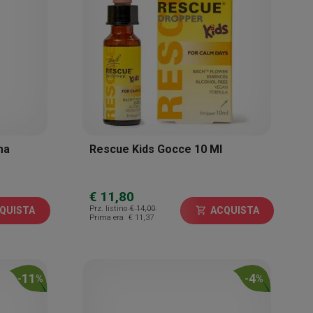
ma
Rescue Kids Gocce 10 Ml
€ 11,80
Prz. listino
€ 14,00
QUISTA
ACQUISTA
shopping_cart
Prima era
€ 11,37
11
4
-
%
-
%