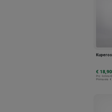
Cemon
Cieffe Derma
Codex V
Comple. Med
Coswell
Cv Medical
Kuperos
Eg Eurogenerici
Eladren
€ 18,90
Eos Secondo Natura
Prz. listino
€
Prima era
€
Erbagil
Erbex
Eubos
Eucare