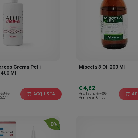
arcos Crema Pelli
Miscela 3 Oli 200 Ml
i 400 Ml
€ 4,62
 23,90
Prz. listino
€ 7,20
ACQUISTA
AC
shopping_cart
shopping_cart
 22,11
Prima era
€ 4,33
0
-
%