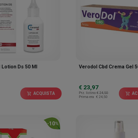
Lotion Ds 50 Ml
Verodol Cbd Crema Gel 5
€ 23,97
Prz. listino
€ 24,50
ACQUISTA
AC
shopping_cart
shopping_cart
Prima era
€ 24,50
10
-
%