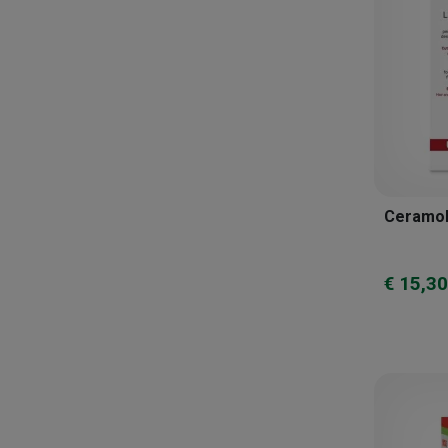
Marco Viti
Natur-farma
Naturando
New Fa. Dem.
Pharcos
Salugea
Sangalli Laboratorio
Ceramol 
Erboristico
Sanitpharma
€ 15,30
Selerbe
Sella
Sikelia Ceutical
Specchiasol
Stribess