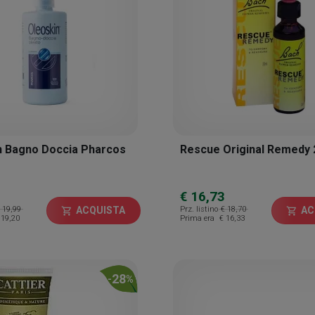
n Bagno Doccia Pharcos
Rescue Original Remedy 
€ 16,73
 19,99
Prz. listino
€ 18,70
ACQUISTA
AC
shopping_cart
shopping_cart
 19,20
Prima era
€ 16,33
28
-
%