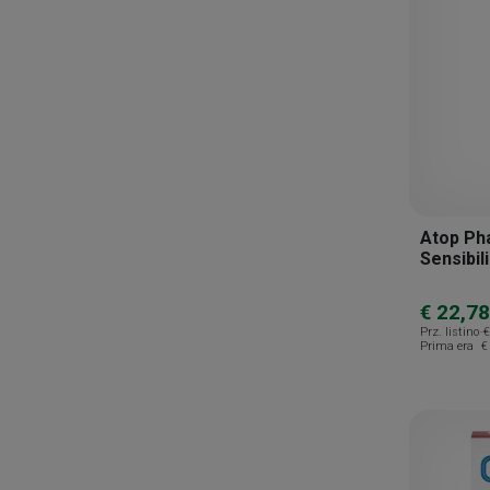
Falqui
Fior Di Loto
Fitomedical
Galenia Skin Care
Gd
Guna
Atop Ph
Innovares
Sensibil
Kanter Pharma
€ 22,78
Kiron
Prz. listino
€
Prima era
€
Laboratoires Bailleul
Laboratorio Terapeutico M. R.
Lemuria
L’angelica