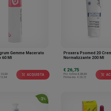
igrum Gemme Macerato
Proxera Psomed 20 Cre
o 60 Ml
Normalizzante 200 Ml
€ 26,75
 15,50
Prz. listino
€ 28,90
ACQUISTA
AC
shopping_cart
shopping_cart
 12,64
Prima era
€ 26,72
3
-
%