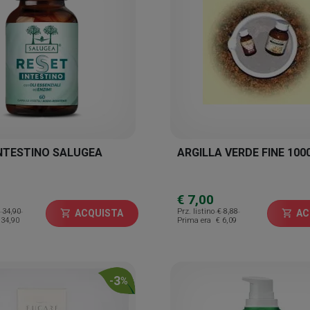
INTESTINO SALUGEA
ARGILLA VERDE FINE 100
€ 7,00
 34,90
Prz. listino
€ 8,88
ACQUISTA
AC
shopping_cart
shopping_cart
 34,90
Prima era
€ 6,09
3
-
%