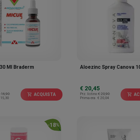
 30 Ml Braderm
Aloezinc Spray Canova 1
€ 20,45
 16,90
Prz. listino
€ 20,90
ACQUISTA
AC
shopping_cart
shopping_cart
 15,30
Prima era
€ 20,04
18
-
%