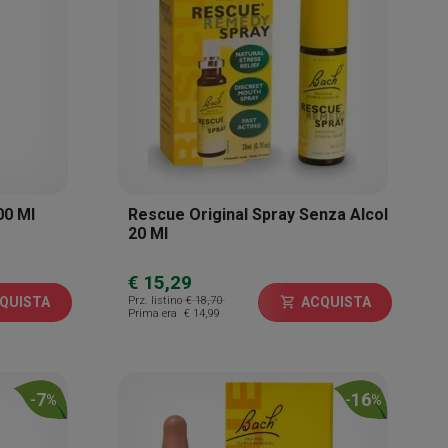
00 Ml
Rescue Original Spray Senza Alcol
20 Ml
€ 15,29
Prz. listino
€ 18,70
QUISTA
ACQUISTA
shopping_cart
Prima era
€ 14,99
7
16
-
%
-
%