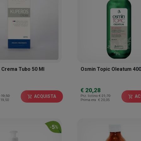
 Crema Tubo 50 Ml
Osmin Topic Oleatum 400
€ 20,28
 19,50
Prz. listino
€ 21,70
ACQUISTA
AC
shopping_cart
shopping_cart
 19,50
Prima era
€ 20,05
5
-
%